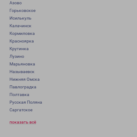
Азово
Горьковское
Исилькуль
Калачинск
Кормиловка
Красноярка
Крутинка
Лузино
Марьяновка
Называевск
Нижняя Омска
Павлоградка
Полтавка
Русская Поляна
Саргатское
показать всё