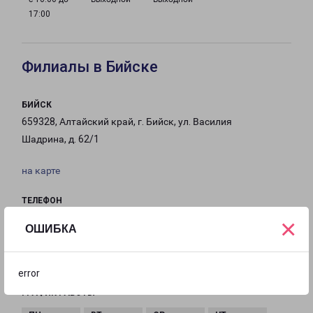
17:00
Филиалы в Бийске
БИЙСК
659328, Алтайский край, г. Бийск, ул. Василия
Шадрина, д. 62/1
на карте
ТЕЛЕФОН
8(3854) 555-800
×
ОШИБКА
EMAIL
biysk@pecom.ru
error
ГРАФИК РАБОТЫ