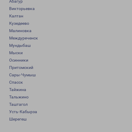
Абагур
Викторьевка
Калтан
Кузедеево
Малиновка
Междуреченск
Мундыбаш
Мыски
Осинники
Притомский
Сары-Чумыш
Спасск
Тайжина
Тальжино
Таштагол
Усть-Кабырза
Шерегеш