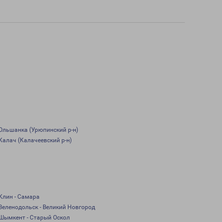
Ольшанка (Урюпинский р-н)
Калач (Калачеевский р-н)
Клин - Самара
Зеленодольск - Великий Новгород
Шымкент - Старый Оскол