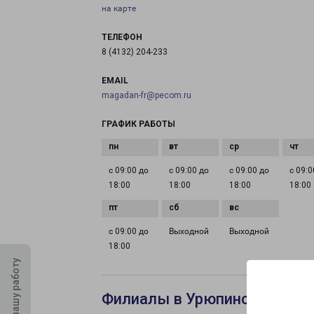
на карте
ТЕЛЕФОН
8 (4132) 204-233
EMAIL
magadan-fr@pecom.ru
ГРАФИК РАБОТЫ
с 09:00 до
с 09:00 до
с 09:00 до
с 09:0
18:00
18:00
18:00
18:00
с 09:00 до
Выходной
Выходной
18:00
Оцените нашу работу
Филиалы в Урюпинске