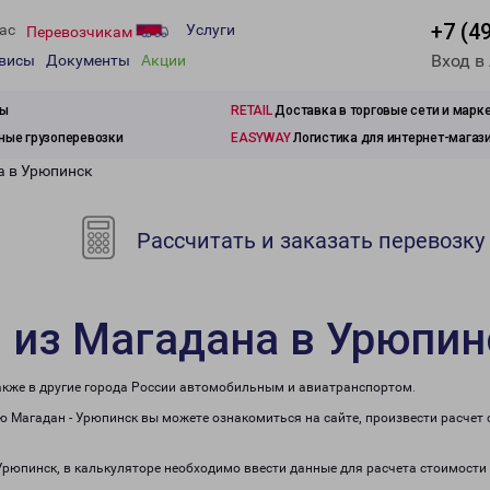
+7 (4
ас
Услуги
Перевозчикам
Вход в
рвисы
Документы
Акции
зы
RETAIL
Доставка в торговые сети и марк
ые грузоперевозки
EASYWAY
Логистика для интернет-магаз
а в Урюпинск
Рассчитать и заказать перевозку
 из Магадана в Урюпин
также в другие города России автомобильным и авиатранспортом.
 Магадан - Урюпинск вы можете ознакомиться на сайте, произвести расчет
 Урюпинск, в калькуляторе необходимо ввести данные для расчета стоимости 