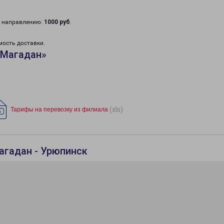
у направлению:
1000 руб
.
мость доставки.
«Магадан»
(xls)
Тарифы на перевозку из филиала
агадан - Урюпинск