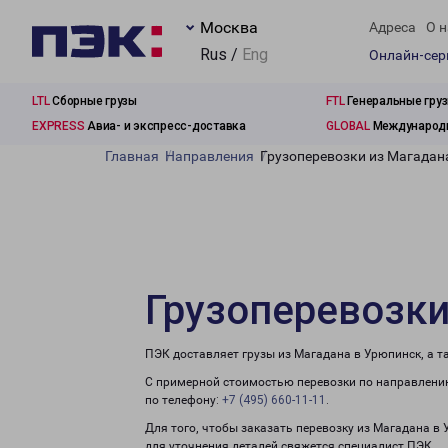
Москва
Адреса
О н
Rus /
Eng
Онлайн-се
LTL
Сборные грузы
FTL
Генеральные гру
EXPRESS
Авиа- и экспресс-доставка
GLOBAL
Международн
Главная
Направления
Грузоперевозки из Магадан
Грузоперевозки
ПЭК доставляет грузы из Магадана в Урюпинск, а 
С примерной стоимостью перевозки по направлению
по телефону:
+7 (495) 660-11-11
.
Для того, чтобы заказать перевозку из Магадана в
для уточнения деталей свяжется специалист ПЭК.