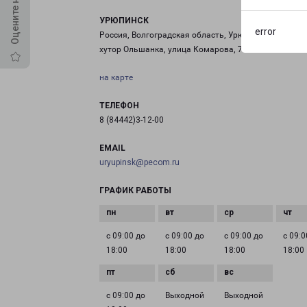
УРЮПИНСК
error
Россия, Волгоградская область, Урюпинский район,
хутор Ольшанка, улица Комарова, 71
на карте
ТЕЛЕФОН
8 (84442)3-12-00
EMAIL
uryupinsk@pecom.ru
ГРАФИК РАБОТЫ
с 09:00 до
с 09:00 до
с 09:00 до
с 09:0
18:00
18:00
18:00
18:00
с 09:00 до
Выходной
Выходной