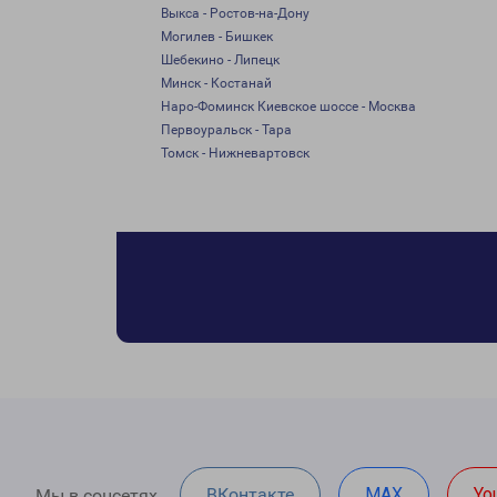
Выкса - Ростов-на-Дону
Могилев - Бишкек
Шебекино - Липецк
Минск - Костанай
Наро-Фоминск Киевское шоссе - Москва
Первоуральск - Тара
Томск - Нижневартовск
ВКонтакте
MAX
Yo
Мы в соцсетях