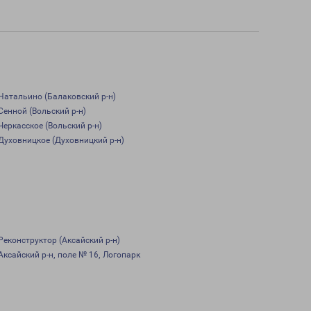
Натальино (Балаковский р-н)
Сенной (Вольский р-н)
Черкасское (Вольский р-н)
Духовницкое (Духовницкий р-н)
Реконструктор (Аксайский р-н)
Аксайский р-н, поле № 16, Логопарк