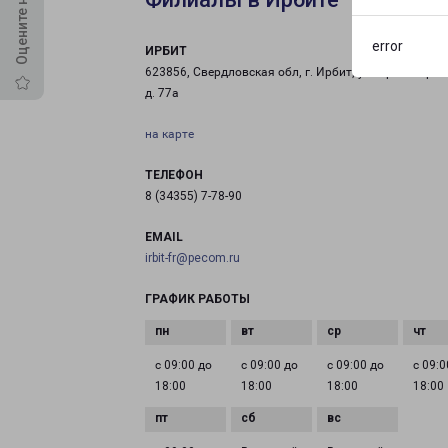
error
ИРБИТ
623856, Свердловская обл, г. Ирбит, ул. Пролетарск
д. 77а
на карте
ТЕЛЕФОН
8 (34355) 7-78-90
EMAIL
irbit-fr@pecom.ru
ГРАФИК РАБОТЫ
с 09:00 до
с 09:00 до
с 09:00 до
с 09:0
18:00
18:00
18:00
18:00