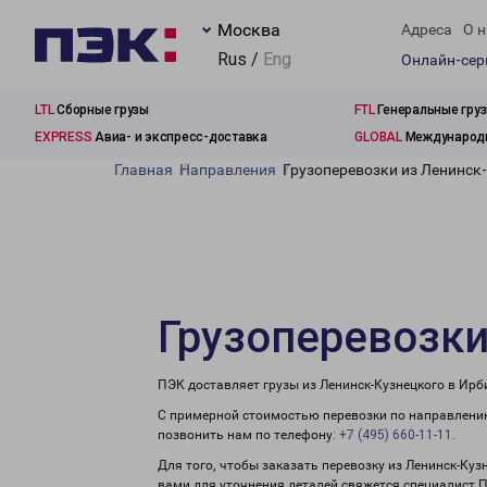
Москва
Адреса
О н
Rus /
Eng
Онлайн-се
LTL
Сборные грузы
FTL
Генеральные гру
EXPRESS
Авиа- и экспресс-доставка
GLOBAL
Международн
Главная
Направления
Грузоперевозки из Ленинск
Грузоперевозки
ПЭК доставляет грузы из Ленинск-Кузнецкого в Ирб
С примерной стоимостью перевозки по направлению
позвонить нам по телефону:
+7 (495) 660-11-11
.
Для того, чтобы заказать перевозку из Ленинск-Куз
вами для уточнения деталей свяжется специалист 