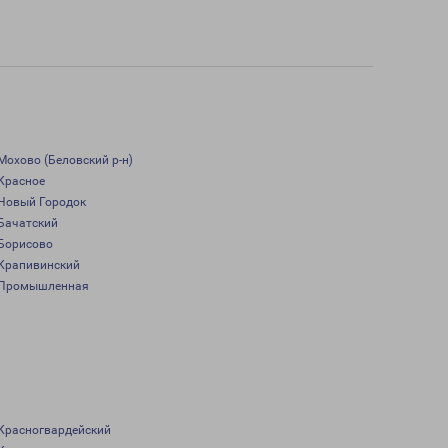
Мохово (Беловский р-н)
Красное
Новый Городок
Бачатский
Борисово
Крапивинский
Промышленная
Красногвардейский