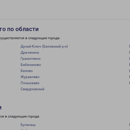
го по области
существляется в следующие города:
Дунай-Ключ (Беловский р-н)
Драченино
Грамотеино
Бабанаково
Белово
Журавлево
Полысаево
Свердловский
и
ся в следующие города:
Буланаш