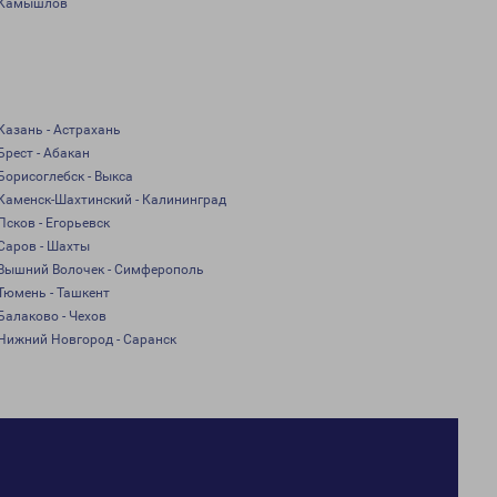
Камышлов
Казань - Астрахань
Брест - Абакан
Борисоглебск - Выкса
Каменск-Шахтинский - Калининград
Псков - Егорьевск
Саров - Шахты
Вышний Волочек - Симферополь
Тюмень - Ташкент
Балаково - Чехов
Нижний Новгород - Саранск