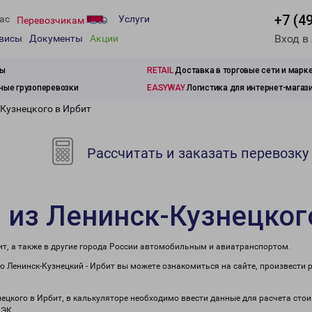
+7 (4
ас
Услуги
Перевозчикам
Вход в
рвисы
Документы
Акции
зы
RETAIL
Доставка в торговые сети и марк
ые грузоперевозки
EASYWAY
Логистика для интернет-магаз
-Кузнецкого в Ирбит
Рассчитать и заказать перевозку
 из Ленинск-Кузнецког
ит, а также в другие города России автомобильным и авиатранспортом.
 Ленинск-Кузнецкий - Ирбит вы можете ознакомиться на сайте, произвести 
нецкого в Ирбит, в калькуляторе необходимо ввести данные для расчета сто
ПЭК.