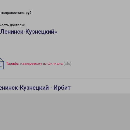
у направлению:
руб
.
мость доставки.
«Ленинск-Кузнецкий»
(xls)
Тарифы на перевозку из филиала
енинск-Кузнецкий - Ирбит