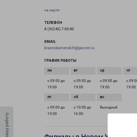
на карте
ТЕЛЕФОН
8 (30245) 7-00-80
EMAIL
krasnokamensk-fr@pecom.ru
ГРАФИК РАБОТЫ
с 09:00 до
с 09:00 до
с 09:00 до
с 09:0
19:00
19:00
19:00
19:00
с 09:00 до
с 10:00 до
Выходной
19:00
16:00
Оцените нашу работу
Филиалы в Новом Уренгое