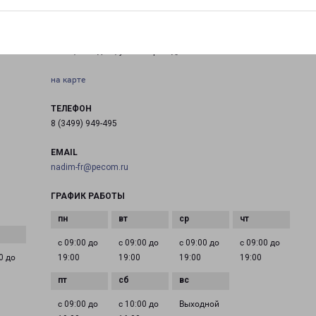
НАДЫМ
ЯНАО, г. Надым, ул. 8-й Проезд, База СУ-6
на карте
ТЕЛЕФОН
8 (3499) 949-495
EMAIL
nadim-fr@pecom.ru
ГРАФИК РАБОТЫ
с 09:00 до
с 09:00 до
с 09:00 до
с 09:00 до
0 до
19:00
19:00
19:00
19:00
с 09:00 до
с 10:00 до
Выходной