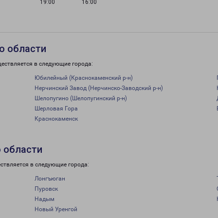
19:00
16:00
о области
ществляется в следующие города:
Юбилейный (Краснокаменский р-н)
Нерчинский Завод (Нерчинско-Заводский р-н)
Шелопугино (Шелопугинский р-н)
Шерловая Гора
Краснокаменск
о области
ствляется в следующие города:
Лонгъюган
Пуровск
Надым
Новый Уренгой