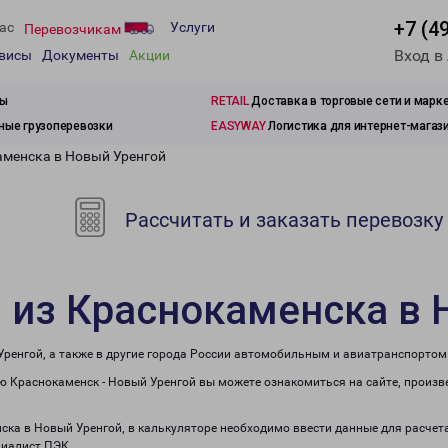
+7 (4
ас
Услуги
Перевозчикам
Вход в
рвисы
Документы
Акции
зы
RETAIL
Доставка в торговые сети и марк
ые грузоперевозки
EASYWAY
Логистика для интернет-магаз
аменска в Новый Уренгой
Рассчитать и заказать перевозку
 из Краснокаменска в 
Уренгой, а также в другие города России автомобильным и авиатранспортом
 Краснокаменск - Новый Уренгой вы можете ознакомиться на сайте, произв
нска в Новый Уренгой, в калькуляторе необходимо ввести данные для расчет
циалист ПЭК.