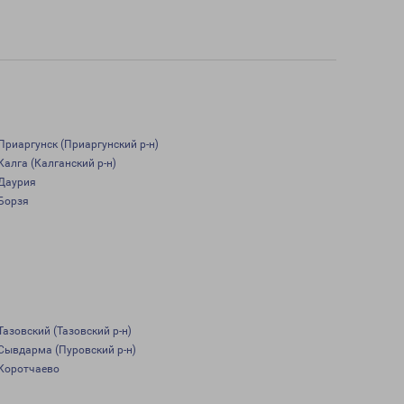
Приаргунск (Приаргунский р-н)
Калга (Калганский р-н)
Даурия
Борзя
Тазовский (Тазовский р-н)
Сывдарма (Пуровский р-н)
Коротчаево