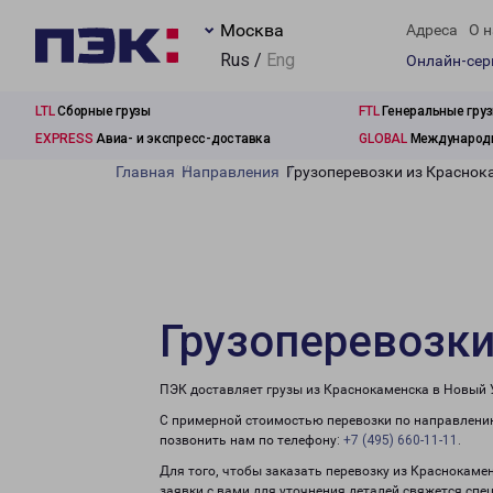
Москва
Адреса
О н
Rus /
Eng
Онлайн-се
LTL
Сборные грузы
FTL
Генеральные гру
EXPRESS
Авиа- и экспресс-доставка
GLOBAL
Международн
Главная
Направления
Грузоперевозки из Краснок
Грузоперевозки
ПЭК доставляет грузы из Краснокаменска в Новый 
С примерной стоимостью перевозки по направлению
позвонить нам по телефону:
+7 (495) 660-11-11
.
Для того, чтобы заказать перевозку из Краснокаме
заявки с вами для уточнения деталей свяжется спе