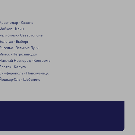
Краснодар - Казань
Майкоп - Клин
Челябинск - Севастополь
Вологда - Выборг
Энгельс - Великие Луки
Миасс - Петрозаводск
Нижний Новгород - Кострома
Братск - Калуга
Симферополь - Новокузнецк
Йошкар-Ола - Шебекино