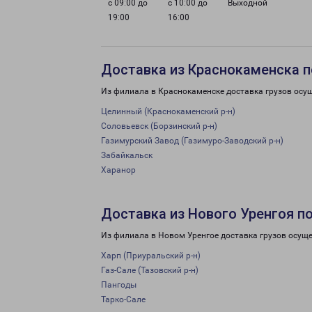
с 09:00 до
с 10:00 до
Выходной
19:00
16:00
Доставка из Краснокаменска п
Из филиала в Краснокаменске доставка грузов осу
Целинный (Краснокаменский р-н)
Соловьевск (Борзинский р-н)
Газимурский Завод (Газимуро-Заводский р-н)
Забайкальск
Харанор
Доставка из Нового Уренгоя п
Из филиала в Новом Уренгое доставка грузов осуще
Харп (Приуральский р-н)
Газ-Сале (Тазовский р-н)
Пангоды
Тарко-Сале