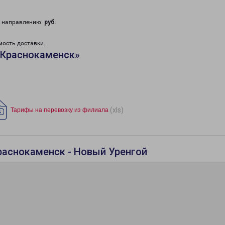
у направлению:
руб
.
мость доставки.
«Краснокаменск»
(xls)
Тарифы на перевозку из филиала
раснокаменск - Новый Уренгой