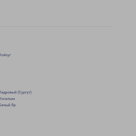
Койсуг
Кедровый (Сургут)
Когалым
Белый Яр