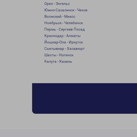
Орел - Энгельс
Южно-Сахалинск - Чехов
Волжский - Миасс
Ноябрьск - Челябинск
Пермь - Сергиев Посад
Краснодар - Алматы
Йошкар-Ола - Иркутск
Сыктывкар - Хасавюрт
Шахты - Ногинск
Калуга - Казань