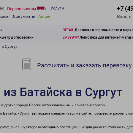
+7 (4
ас
Услуги
Перевозчикам
Вход в
рвисы
Документы
Акции
зы
RETAIL
Доставка в торговые сети и марк
ые грузоперевозки
EASYWAY
Логистика для интернет-магаз
 в Сургут
Рассчитать и заказать перевозку
 из Батайска в Сургут
же в другие города России автомобильным и авиатранспортом.
 Батайск - Сургут вы можете ознакомиться на сайте, произвести расчет ст
Сургут, в калькуляторе необходимо ввести данные для расчета стоимости дос