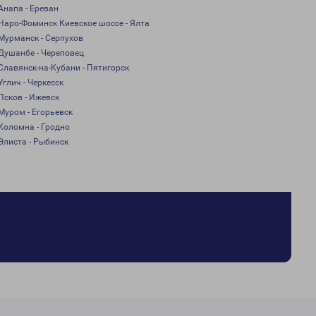
Анапа - Ереван
Наро-Фоминск Киевское шоссе - Ялта
Мурманск - Серпухов
Душанбе - Череповец
Славянск-на-Кубани - Пятигорск
Углич - Черкесск
Псков - Ижевск
Муром - Егорьевск
Коломна - Гродно
Элиста - Рыбинск