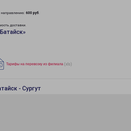
у направлению:
600 руб
.
мость доставки.
«Батайск»
(xls)
Тарифы на перевозку из филиала
тайск - Сургут