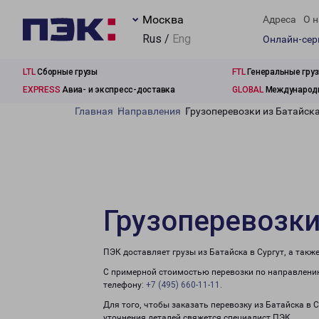
Москва
Адреса
О н
Rus /
Eng
Онлайн-се
LTL
Сборные грузы
FTL
Генеральные гру
EXPRESS
Авиа- и экспресс-доставка
GLOBAL
Международн
Главная
Направления
Грузоперевозки из Батайска
Грузоперевозки
ПЭК доставляет грузы из Батайска в Сургут, а так
С примерной стоимостью перевозки по направлению
телефону:
+7 (495) 660-11-11
.
Для того, чтобы заказать перевозку из Батайска в 
уточнения деталей свяжется специалист ПЭК.