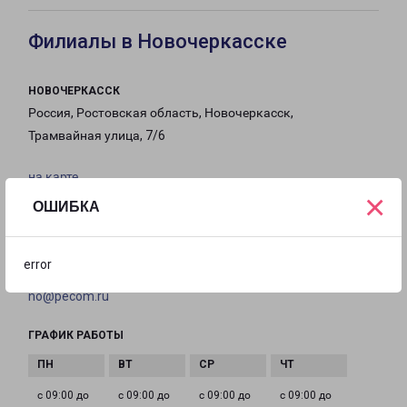
Филиалы в Новочеркасске
НОВОЧЕРКАССК
Россия, Ростовская область, Новочеркасск,
Трамвайная улица, 7/6
на карте
×
ОШИБКА
ТЕЛЕФОН
8(8635) 27-71-99
error
EMAIL
no@pecom.ru
ГРАФИК РАБОТЫ
с 09:00 до
с 09:00 до
с 09:00 до
с 09:00 до