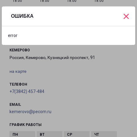
18:00
18:00
18:00
18:00
×
ОШИБКА
с 09:00 до
Выходной
Выходной
18:00
error
КЕМЕРОВО
Россия, Кемерово, Кузнецкий проспект, 91
на карте
ТЕЛЕФОН
+7(3842) 457-484
EMAIL
kemerovo@pecom.ru
ГРАФИК РАБОТЫ