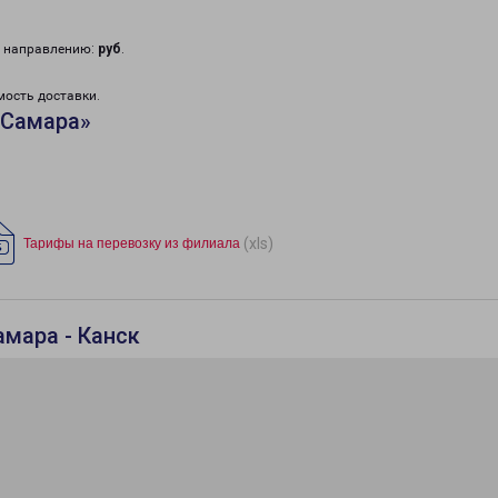
у направлению:
руб
.
мость доставки.
«Самара»
(xls)
Тарифы на перевозку из филиала
амара - Канск