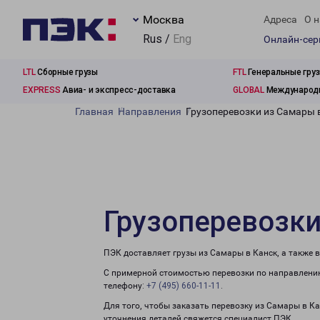
Москва
Адреса
О н
Rus /
Eng
Онлайн-се
LTL
Сборные грузы
FTL
Генеральные гру
EXPRESS
Авиа- и экспресс-доставка
GLOBAL
Международн
Главная
Направления
Грузоперевозки из Самары 
Грузоперевозки
ПЭК доставляет грузы из Самары в Канск, а также 
С примерной стоимостью перевозки по направлению
телефону:
+7 (495) 660-11-11
.
Для того, чтобы заказать перевозку из Самары в К
уточнения деталей свяжется специалист ПЭК.