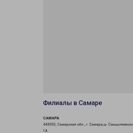
Филиалы в Самаре
САМАРА
443050, Самарская обл., г. Самара,ш. Смышляевское
1А