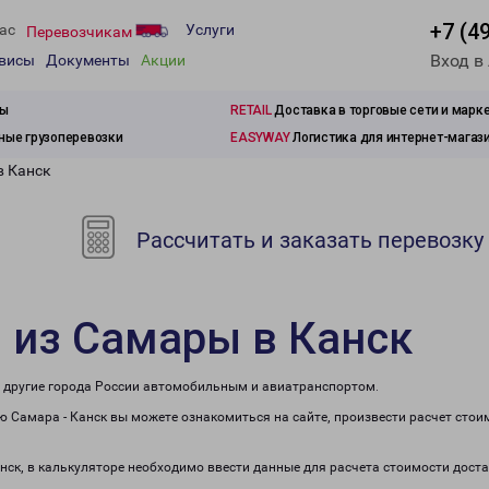
+7 (4
ас
Услуги
Перевозчикам
Вход в
рвисы
Документы
Акции
зы
RETAIL
Доставка в торговые сети и марк
ые грузоперевозки
EASYWAY
Логистика для интернет-магаз
в Канск
Рассчитать и заказать перевозку
 из Самары в Канск
в другие города России автомобильным и авиатранспортом.
 Самара - Канск вы можете ознакомиться на сайте, произвести расчет сто
анск, в калькуляторе необходимо ввести данные для расчета стоимости доста