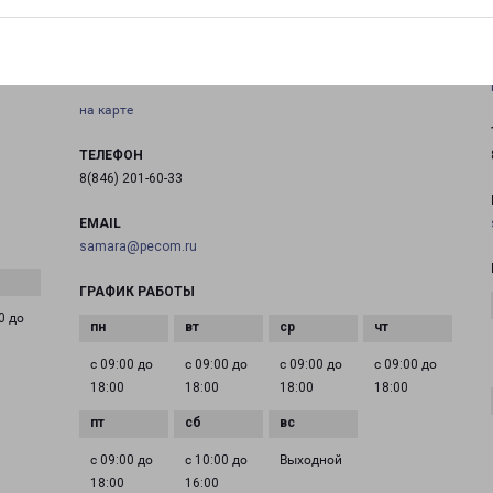
443532, Самарская область, м.р-н Волжский,
с.п.Верхняя Подстепновка, с Преображенка,
ул.Индустриальная, зд. 1Б
на карте
ТЕЛЕФОН
8(846) 201-60-33
EMAIL
samara@pecom.ru
ГРАФИК РАБОТЫ
0 до
с 09:00 до
с 09:00 до
с 09:00 до
с 09:00 до
18:00
18:00
18:00
18:00
с 09:00 до
с 10:00 до
Выходной
18:00
16:00