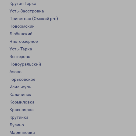
Крутая Горка
Усть-Заостровка
Приветная (Омский р-н)
Новоомский
Любинский
Чистоозерное
Усть-Тарка
Венгерово
Новоуральский
Азово
Горьковское
Исилькуль
Калачинск
Кормиловка
Красноярка
Крутинка
Лузино
Марьяновка