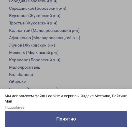
Городня (Боровский р-н)
Серединское (Боровский р-н)
Верховье (Жуковский р-н)
Тростье (Жуковский р-н)
Коллонтай (Малоярославецкий р-н)
Афанасьво (Малоярославецкий р-н)
Жуков (Жуковский р-н)
Медынь (Медынский р-н)
Коряково (Боровский р-н)
Малоярославец
Балабаново
Обнинск
Боровск (Боровский р-н)
Мы используем файлы cookie и сервисы Яндекс.Метрика, Рейтинг
Mail
Доставка по Ставропольскому краю
Подробнее
Из филиала в Ставропольском крае доставка грузов
Понятно
осуществляется в следующие города:
Оцените нашу работу
Услуги
Сервисы
Меню
Кабинет
Контакты