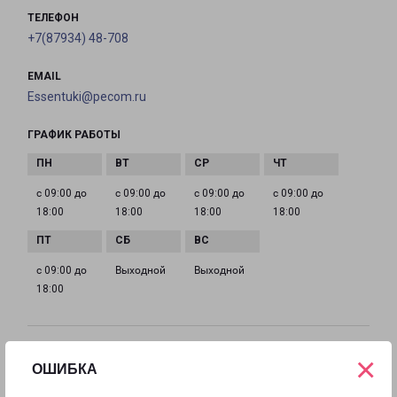
ТЕЛЕФОН
+7(87934) 48-708
EMAIL
Essentuki@pecom.ru
ГРАФИК РАБОТЫ
с 09:00 до
с 09:00 до
с 09:00 до
с 09:00 до
18:00
18:00
18:00
18:00
с 09:00 до
Выходной
Выходной
18:00
КИСЛОВОДСК
×
ОШИБКА
Россия, Ставропольский край, Кисловодск, улица