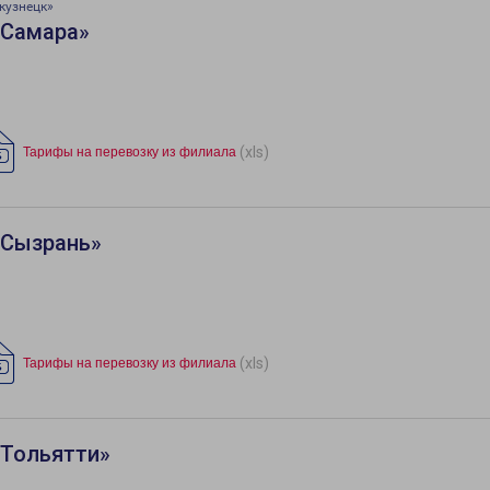
кузнецк»
«Самара»
(xls)
Тарифы на перевозку из филиала
«Сызрань»
(xls)
Тарифы на перевозку из филиала
«Тольятти»