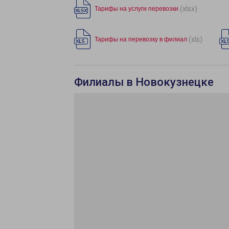
(xlsx)
Тарифы на услуги перевозки
(xls)
Тарифы на перевозку в филиал
Филиалы в Новокузнецке