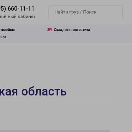
95) 660-11-11
 личный кабинет
етплейсы
3PL
Складская логистика
инов
кая область