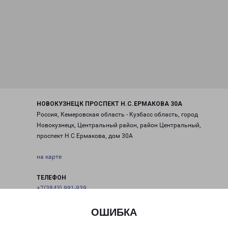
НОВОКУЗНЕЦК ПРОСПЕКТ Н.С.ЕРМАКОВА 30А
Россия, Кемеровская область - Кузбасс область, город
Новокузнецк, Центральный район, район Центральный,
проспект Н.С.Ермакова, дом 30А
на карте
ТЕЛЕФОН
+7(3843) 991-939
EMAIL
ОШИБКА
novokuzneck@pecom.ru