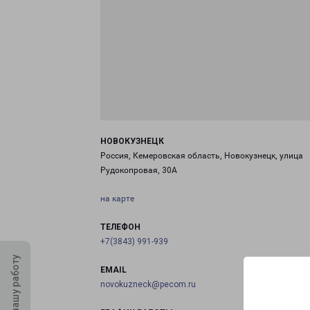
НОВОКУЗНЕЦК
Россия, Кемеровская область, Новокузнецк, улица
Рудокопровая, 30А
на карте
ТЕЛЕФОН
+7(3843) 991-939
Оцените нашу работу
EMAIL
novokuzneck@pecom.ru