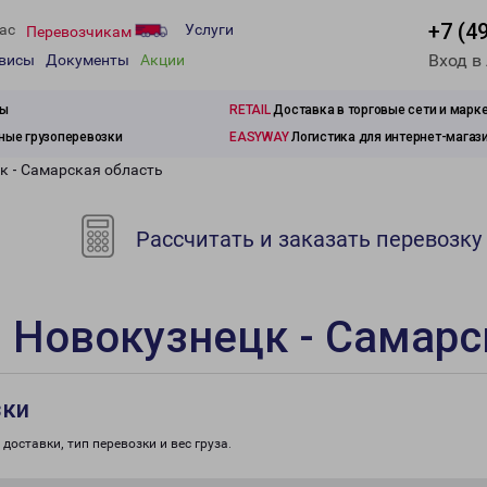
+7 (4
ас
Услуги
Перевозчикам
Вход в
рвисы
Документы
Акции
зы
RETAIL
Доставка в торговые сети и марк
ые грузоперевозки
EASYWAY
Логистика для интернет-магаз
к - Самарская область
Рассчитать и заказать перевозку
 Новокузнецк - Самарс
зки
доставки, тип перевозки и вес груза.