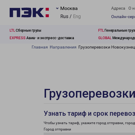
Москва
Адреса
О н
Rus /
Eng
Онлайн-се
LTL
Сборные грузы
FTL
Генеральные гру
EXPRESS
Авиа- и экспресс-доставка
GLOBAL
Международн
Главная
Направления
Грузоперевозки Новокузнец
Грузоперевозки
Узнать тариф и срок перево
Чтобы узнать тариф, укажите город отправки, город 
Город отправки