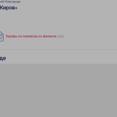
ний Новгород»
«Киров»
(xls)
Тарифы на перевозку из филиала
де