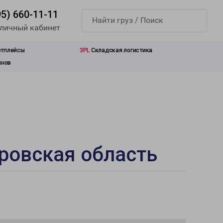
95) 660-11-11
 личный кабинет
етплейсы
3PL
Складская логистика
инов
ровская область