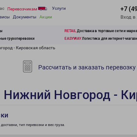
+7 (4
ас
Услуги
Перевозчикам
Вход в
рвисы
Документы
Акции
зы
RETAIL
Доставка в торговые сети и марк
ые грузоперевозки
EASYWAY
Логистика для интернет-магаз
город - Кировская область
Рассчитать и заказать перевозку
 Нижний Новгород - Ки
зки
доставки, тип перевозки и вес груза.