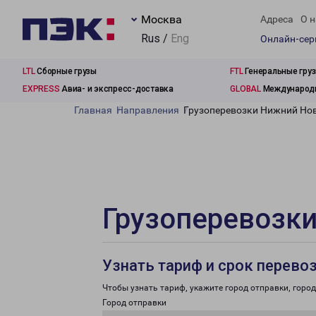
Москва
Адреса
О н
Rus /
Eng
Онлайн-се
LTL
Сборные грузы
FTL
Генеральные гру
EXPRESS
Авиа- и экспресс-доставка
GLOBAL
Международн
Главная
Направления
Грузоперевозки Нижний Нов
Грузоперевозки
Узнать тариф и срок перево
Чтобы узнать тариф, укажите город отправки, город 
Город отправки