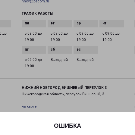
nnov@pecom.ru
ГРАФИК РАБОТЫ
0 до
с 09:00 до
с 09:00 до
с 09:00 до
с 09:00 до
19:00
19:00
19:00
19:00
с 09:00 до
Выходной
Выходной
19:00
НИЖНИЙ НОВГОРОД ВИШНЕВЫЙ ПЕРЕУЛОК 3
Нижегородская область, переулок Вишневый, 3
на карте
ТЕЛЕФОН
ОШИБКА
+7(831) 215-13-00