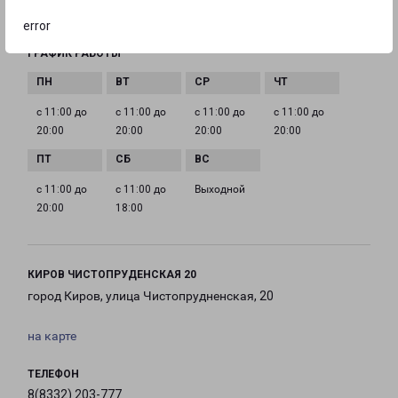
kirov@pecom.ru
error
ГРАФИК РАБОТЫ
с 11:00 до
с 11:00 до
с 11:00 до
с 11:00 до
20:00
20:00
20:00
20:00
с 11:00 до
с 11:00 до
Выходной
20:00
18:00
КИРОВ ЧИСТОПРУДЕНСКАЯ 20
город Киров, улица Чистопрудненская, 20
на карте
ТЕЛЕФОН
8(8332) 203-777