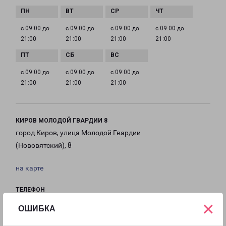
с 09:00 до
с 09:00 до
с 09:00 до
с 09:00 до
21:00
21:00
21:00
21:00
с 09:00 до
с 09:00 до
с 09:00 до
21:00
21:00
21:00
КИРОВ МОЛОДОЙ ГВАРДИИ 8
город Киров, улица Молодой Гвардии
(Нововятский), 8
на карте
ТЕЛЕФОН
8(8332) 203-777
×
ОШИБКА
EMAIL