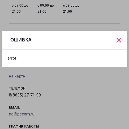
с 09:00 до
с 09:00 до
с 09:00 до
21:00
21:00
21:00
Филиалы в Новочеркасске
×
ОШИБКА
НОВОЧЕРКАССК
Россия, Ростовская область, Новочеркасск,
error
Трамвайная улица, 7/6
на карте
ТЕЛЕФОН
8(8635) 27-71-99
EMAIL
no@pecom.ru
ГРАФИК РАБОТЫ