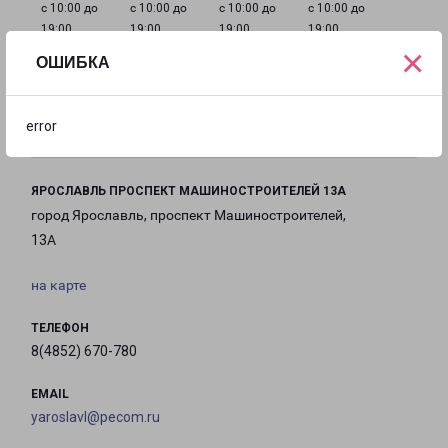
с 10:00 до
с 10:00 до
с 10:00 до
с 10:00 до
19:00
19:00
19:00
19:00
×
ОШИБКА
с 10:00 до
Выходной
Выходной
19:00
error
ЯРОСЛАВЛЬ ПРОСПЕКТ МАШИНОСТРОИТЕЛЕЙ 13А
город Ярославль, проспект Машиностроителей,
13А
на карте
ТЕЛЕФОН
8(4852) 670-780
EMAIL
yaroslavl@pecom.ru