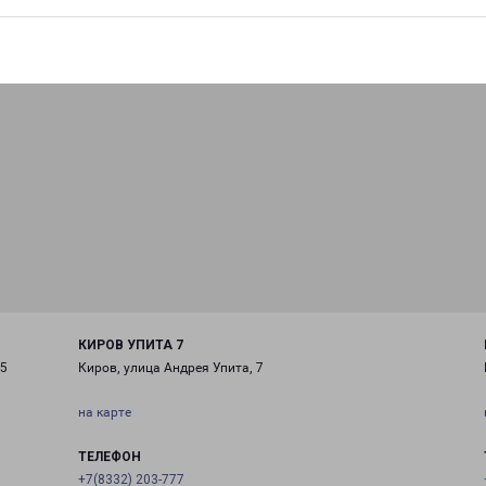
КИРОВ УПИТА 7
/5
Киров, улица Андрея Упита, 7
на карте
ТЕЛЕФОН
+7(8332) 203-777