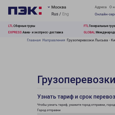
Москва
Адреса
О н
Rus /
Eng
Онлайн-се
LTL
Сборные грузы
FTL
Генеральные гру
EXPRESS
Авиа- и экспресс-доставка
GLOBAL
Международн
Главная
Направления
Грузоперевозки Лысьва - К
Грузоперевозки
Узнать тариф и срок перево
Чтобы узнать тариф, укажите город отправки, город 
Город отправки