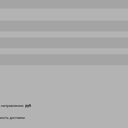
у направлению:
руб
.
мость доставки.