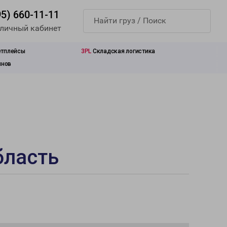
95) 660-11-11
 личный кабинет
етплейсы
3PL
Складская логистика
инов
бласть