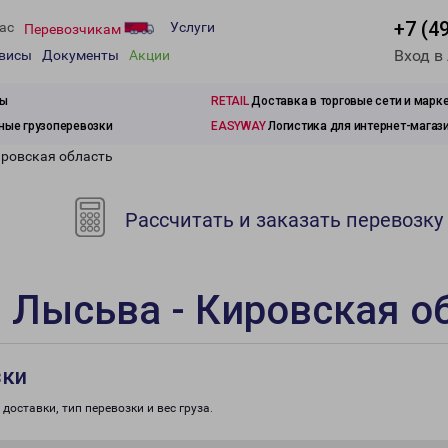
+7 (4
ас
Услуги
Перевозчикам
Вход в
рвисы
Документы
Акции
зы
RETAIL
Доставка в торговые сети и марк
ые грузоперевозки
EASYWAY
Логистика для интернет-магаз
ировская область
Рассчитать и заказать перевозку
 Лысьва - Кировская о
зки
доставки, тип перевозки и вес груза.