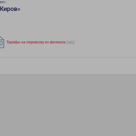
ва»
«Киров»
(xls)
Тарифы на перевозку из филиала