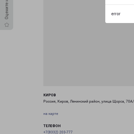
error
КИРОВ
Россия, Киров, Ленинский район, улица Щорса, 70А
на карте
ТЕЛЕФОН
+7(8332) 203-777