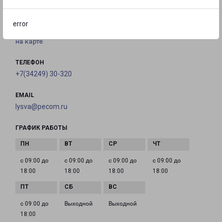
Россия, Пермский край, Лысьва, улица
Коммунаров, 27
error
на карте
ТЕЛЕФОН
+7(34249) 30-320
EMAIL
lysva@pecom.ru
ГРАФИК РАБОТЫ
с 09:00 до
с 09:00 до
с 09:00 до
с 09:00 до
18:00
18:00
18:00
18:00
с 09:00 до
Выходной
Выходной
18:00