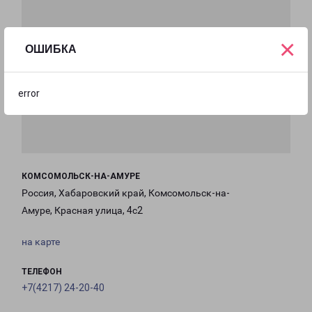
×
ОШИБКА
error
КОМСОМОЛЬСК-НА-АМУРЕ
Россия, Хабаровский край, Комсомольск-на-
Амуре, Красная улица, 4с2
на карте
ТЕЛЕФОН
+7(4217) 24-20-40