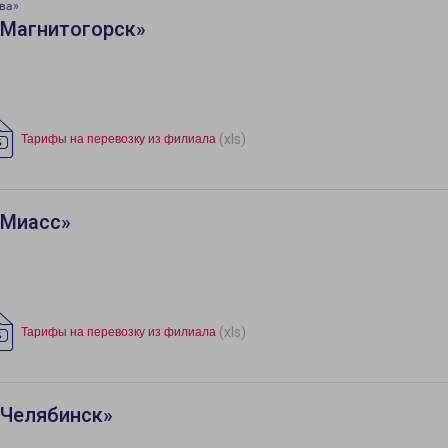
ва»
«Магнитогорск»
(xls)
Тарифы на перевозку из филиала
«Миасс»
(xls)
Тарифы на перевозку из филиала
«Челябинск»