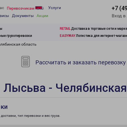
+7 (4
ас
Услуги
Перевозчикам
Вход в
рвисы
Документы
Акции
зы
RETAIL
Доставка в торговые сети и марк
ые грузоперевозки
EASYWAY
Логистика для интернет-магаз
елябинская область
Рассчитать и заказать перевозку
 Лысьва - Челябинская
зки
доставки, тип перевозки и вес груза.