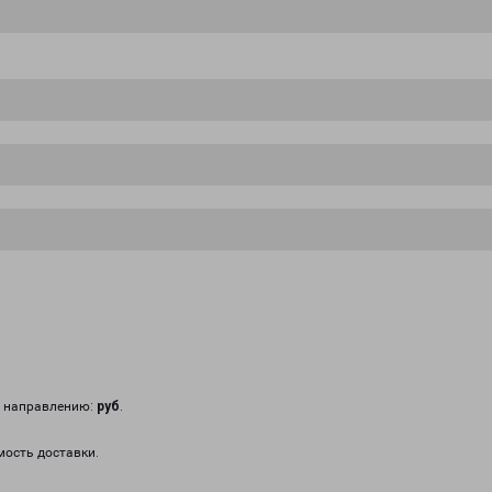
у направлению:
руб
.
мость доставки.