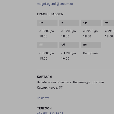
magnitogorsk@pecom.ru
ГРАФИК РАБОТЫ
с 09:00 до
с 09:00 до
с 09:00 до
с 09:0
18:00
18:00
18:00
18:00
с 09:00 до
с 10:00 до
Выходной
18:00
16:00
КАРТАЛЫ
Челябинская область, г. Карталы,ул. Братьев
Кашириных, д. 3Г
на карте
ТЕЛЕФОН
+7 (351) 332-38-28