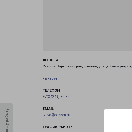
ЛЫСЬВА
Россия, Пермский край, Лысьва, улица Коммунаров,
на карте
ТЕЛЕФОН
+7(34249) 30-320
EMAIL
Оцените нашу работу
lysva@pecom.ru
ГРАФИК РАБОТЫ