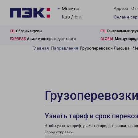
Москва
Адреса
О н
Rus /
Eng
Онлайн-се
LTL
Сборные грузы
FTL
Генеральные гру
EXPRESS
Авиа- и экспресс-доставка
GLOBAL
Международн
Главная
Направления
Грузоперевозки Лысьва - Ч
Грузоперевозки
Узнать тариф и срок перево
Чтобы узнать тариф, укажите город отправки, город 
Город отправки