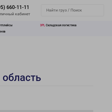
95) 660-11-11
 личный кабинет
етплейсы
3PL
Складская логистика
инов
 область