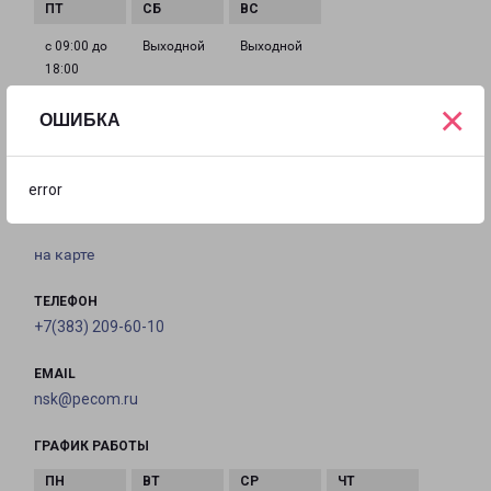
с 09:00 до
Выходной
Выходной
18:00
×
ОШИБКА
НОВОСИБИРСК КИРОВСКИЙ
630088, Россия, г. Новосибирск, Северный проезд,
error
41/2
на карте
ТЕЛЕФОН
+7(383) 209-60-10
EMAIL
nsk@pecom.ru
ГРАФИК РАБОТЫ