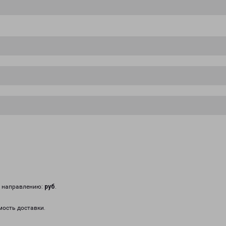
у направлению:
руб
.
мость доставки.