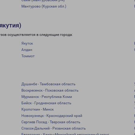
Сейм (Мантуровский р-н)
Мантурово (Курская обл.)
якутия)
рузов осуществляется в следующие города:
Якутск
Алдан
Томмот
Душанбе - Тамбовская область
Воскресенск - Псковская область
Мурманск - Республика Коми
Бийск - Гродненская область
Кропоткин - Минск
Новокузнецк - Краснодарский край
Сергиев Посад - Тверская область
Спасск-Дальний - Рязанская область
Евпатория - Ханты-Мансийский автономный округ