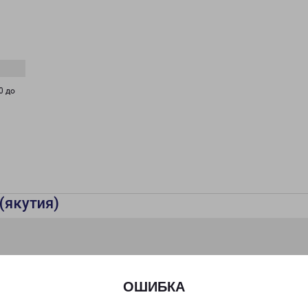
0 до
(якутия)
ОШИБКА