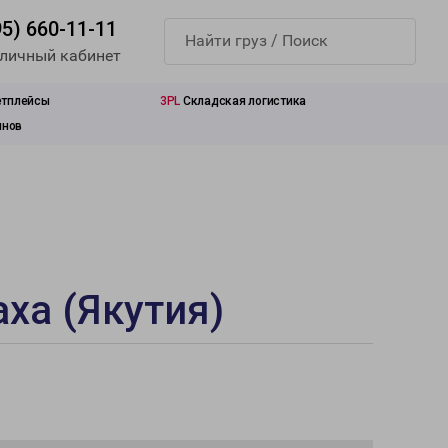
95) 660-11-11
 личный кабинет
етплейсы
3PL
Складская логистика
инов
аха (Якутия)