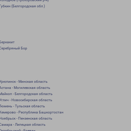
Холодное (Прохоровский р-н)
Губкин (Белгородская обл.)
Беркакит
Серебряный Бор
Урюпинск - Минская область
Астана - Могилевская область
Майкоп - Белгородская область
Углич - Новосибирская область
Тюмень - Тульская область
Кемерово - Республика Башкортостан
Ноябрьск - Пензенская область
Самара - Липецкая область
Октябрьский - Ереван