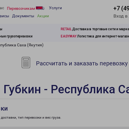
+7 (4
ас
Услуги
Перевозчикам
Вход в
рвисы
Документы
Акции
зы
RETAIL
Доставка в торговые сети и марк
ые грузоперевозки
EASYWAY
Логистика для интернет-магаз
спублика Саха (Якутия)
Рассчитать и заказать перевозку
 Губкин - Республика С
зки
доставки, тип перевозки и вес груза.