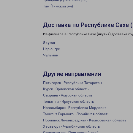
Троицкий (Губкинский р-н)
Тим (Тимский р-н)
Доставка по Республике Сахе (
Из филиала в Республике Сахе (якутия) доставка г
Якутск
Нерюнгри
Чульман
Другие направления
Пятигорск - Республика Татарстан
Курск - Орловская область
Сызрань - Амурская область
Тольятти - Иркутская область
Новосибирск - Республика Мордовия
Ташкент Горького - Лорийская область
Норильск Ленинградская - Кемеровская область
Хасавюрт - Челябинская область
Стерлитамак - Приморский край