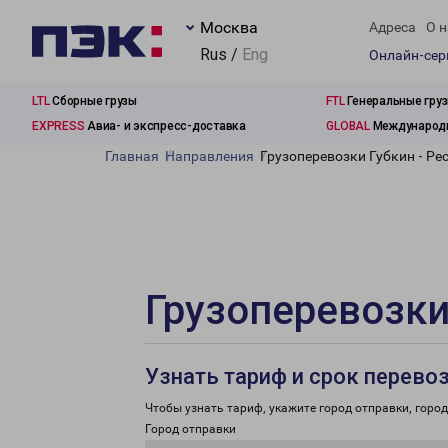
Москва
Адреса
О н
Rus /
Eng
Онлайн-се
LTL
Сборные грузы
FTL
Генеральные гру
EXPRESS
Авиа- и экспресс-доставка
GLOBAL
Международн
Главная
Направления
Грузоперевозки Губкин - Ре
Грузоперевозки
Узнать тариф и срок перево
Чтобы узнать тариф, укажите город отправки, город 
Город отправки