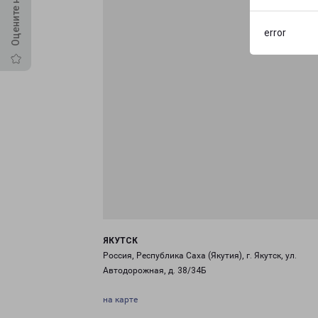
error
ЯКУТСК
Россия, Республика Саха (Якутия), г. Якутск, ул.
Автодорожная, д. 38/34Б
на карте