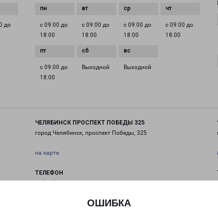
0 до
с 09:00 до
с 09:00 до
с 09:00 до
с 09:00 до
18:00
18:00
18:00
18:00
с 09:00 до
Выходной
Выходной
18:00
ЧЕЛЯБИНСК ПРОСПЕКТ ПОБЕДЫ 325
город Челябинск, проспект Победы, 325
на карте
ТЕЛЕФОН
+7(351) 220-03-31
ОШИБКА
EMAIL
chel@pecom.ru