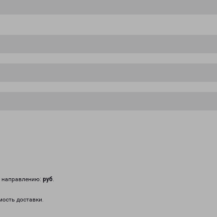
у направлению:
руб
.
мость доставки.