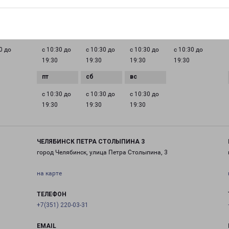
ГРАФИК РАБОТЫ
0 до
с 10:30 до
с 10:30 до
с 10:30 до
с 10:30 до
19:30
19:30
19:30
19:30
с 10:30 до
с 10:30 до
с 10:30 до
19:30
19:30
19:30
ЧЕЛЯБИНСК ПЕТРА СТОЛЫПИНА 3
город Челябинск, улица Петра Столыпина, 3
на карте
ТЕЛЕФОН
+7(351) 220-03-31
EMAIL