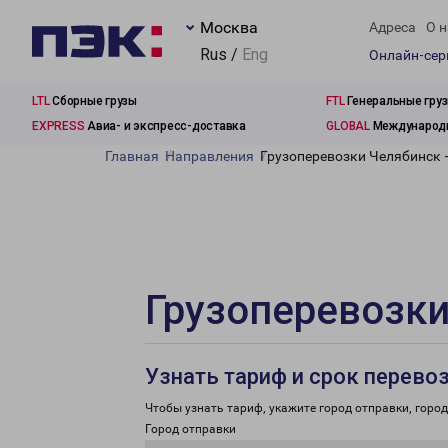
Москва
Адреса
О н
Rus /
Eng
Онлайн-се
LTL
Сборные грузы
FTL
Генеральные гру
EXPRESS
Авиа- и экспресс-доставка
GLOBAL
Международн
Главная
Направления
Грузоперевозки Челябинск 
Грузоперевозки
Узнать тариф и срок перево
Чтобы узнать тариф, укажите город отправки, город 
Город отправки