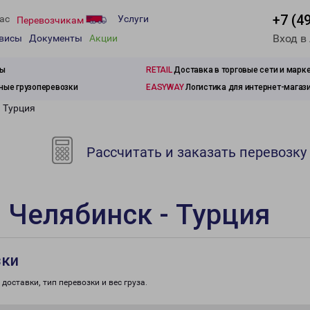
+7 (4
ас
Услуги
Перевозчикам
Вход в
рвисы
Документы
Акции
зы
RETAIL
Доставка в торговые сети и марк
ые грузоперевозки
EASYWAY
Логистика для интернет-магаз
- Турция
Рассчитать и заказать перевозку
 Челябинск - Турция
зки
доставки, тип перевозки и вес груза.