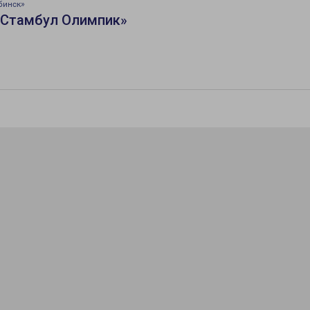
бинск»
«Стамбул Олимпик»