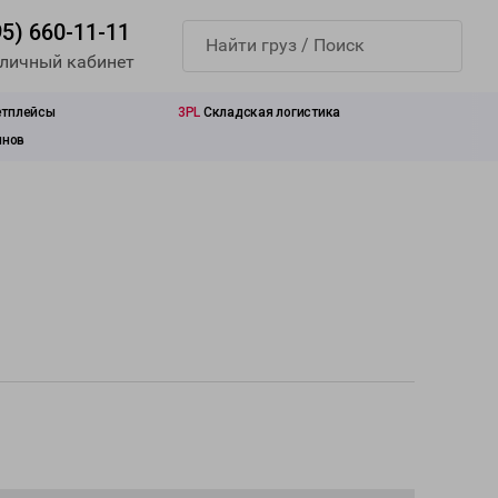
95) 660-11-11
 личный кабинет
етплейсы
3PL
Складская логистика
инов