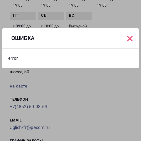
19:00
19:00
19:00
19:00
с 09:00 до
с 10:00 до
Выходной
19:00
16:00
×
ОШИБКА
УГЛИЧ
error
Россия, Ярославская область, Углич, Кашинское
шоссе, 50
на карте
ТЕЛЕФОН
+7(4852) 50-03-63
EMAIL
Uglich-fr@pecom.ru