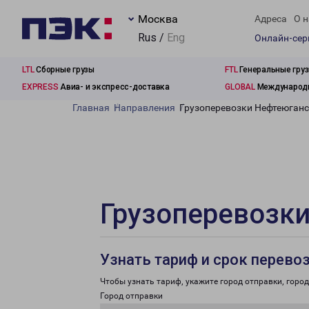
Москва
Адреса
О н
Rus /
Eng
Онлайн-се
LTL
Сборные грузы
FTL
Генеральные гру
EXPRESS
Авиа- и экспресс-доставка
GLOBAL
Международн
Главная
Направления
Грузоперевозки Нефтеюганс
Грузоперевозки
Узнать тариф и срок перево
Чтобы узнать тариф, укажите город отправки, город 
Город отправки