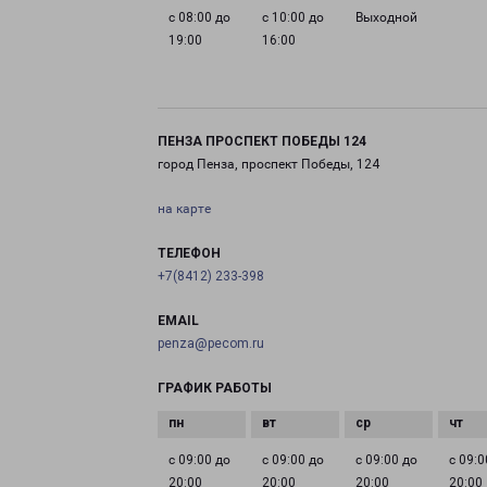
с 08:00 до
с 10:00 до
Выходной
19:00
16:00
ПЕНЗА ПРОСПЕКТ ПОБЕДЫ 124
город Пенза, проспект Победы, 124
на карте
ТЕЛЕФОН
+7(8412) 233-398
EMAIL
penza@pecom.ru
ГРАФИК РАБОТЫ
с 09:00 до
с 09:00 до
с 09:00 до
с 09:0
20:00
20:00
20:00
20:00