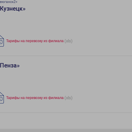
еюганск2»
«Кузнецк»
(xls)
Тарифы на перевозку из филиала
«Пенза»
(xls)
Тарифы на перевозку из филиала