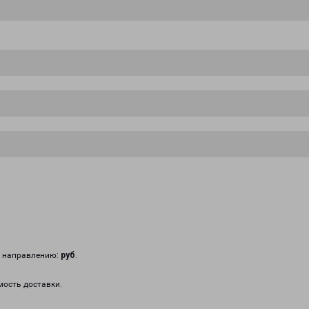
у направлению:
руб
.
мость доставки.