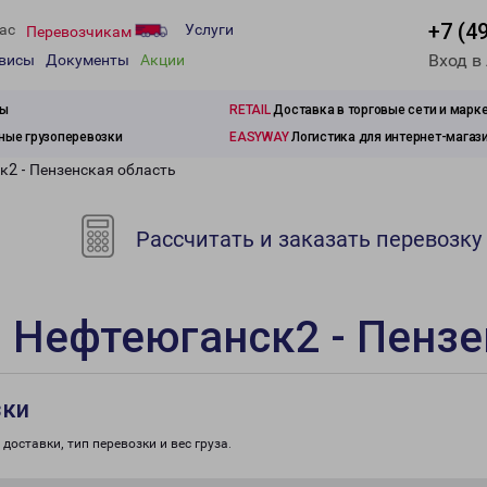
+7 (4
ас
Услуги
Перевозчикам
Вход в
рвисы
Документы
Акции
зы
RETAIL
Доставка в торговые сети и марк
ые грузоперевозки
EASYWAY
Логистика для интернет-магаз
к2 - Пензенская область
Рассчитать и заказать перевозку
 Нефтеюганск2 - Пензе
зки
доставки, тип перевозки и вес груза.