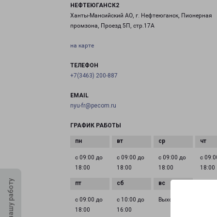
НЕФТЕЮГАНСК2
Ханты-Мансийский АО, г. Нефтеюганск, Пионерная
промзона, Проезд 5П, стр.17А
на карте
ТЕЛЕФОН
+7(3463) 200-887
EMAIL
nyu-fr@pecom.ru
ГРАФИК РАБОТЫ
с 09:00 до
с 09:00 до
с 09:00 до
с 09:0
18:00
18:00
18:00
18:00
Оцените нашу работу
с 09:00 до
с 10:00 до
Выходной
18:00
16:00