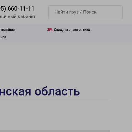
95) 660-11-11
 личный кабинет
етплейсы
3PL
Складская логистика
инов
нская область