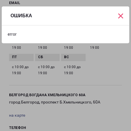
EMAIL
oskol@pecom.ru
×
ОШИБКА
ГРАФИК РАБОТЫ
error
с 10:00 до
с 10:00 до
с 10:00 до
с 10:00 до
19:00
19:00
19:00
19:00
с 10:00 до
с 10:00 до
с 10:00 до
19:00
19:00
19:00
БЕЛГОРОД БОГДАНА ХМЕЛЬНИЦКОГО 60А
город Белгород, проспект Б.Хмельницкого, 60А
на карте
ТЕЛЕФОН