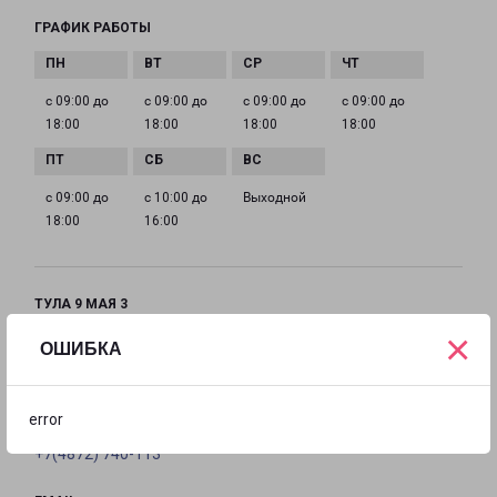
ГРАФИК РАБОТЫ
с 09:00 до
с 09:00 до
с 09:00 до
с 09:00 до
18:00
18:00
18:00
18:00
с 09:00 до
с 10:00 до
Выходной
18:00
16:00
ТУЛА 9 МАЯ 3
Тула, 9 Мая, 3
×
ОШИБКА
на карте
error
ТЕЛЕФОН
+7(4872) 740-113