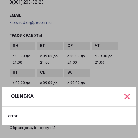
8(861) 205-52-23
EMAIL
krasnodar@pecom.ru
ГРАФИК РАБОТЫ
с 09:00 до
с 09:00 до
с 09:00 до
с 09:00 до
21:00
21:00
21:00
21:00
с 09:00 до
с 09:00 до
с 09:00 до
21:00
21:00
21:00
×
ОШИБКА
КРАСНОДАР ОБРАЗЦОВА 6К2
error
город Краснодар, проспект им. Константина
Образцова, 6 корпус 2