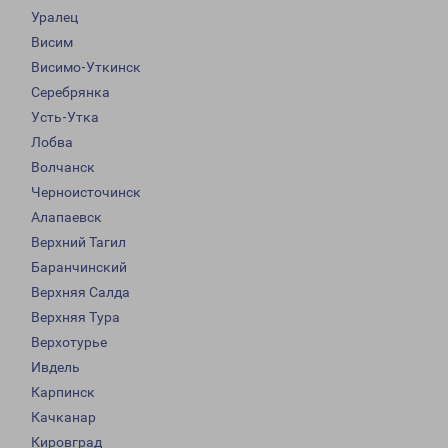
Уралец
Висим
Висимо-Уткинск
Серебрянка
Усть-Утка
Лобва
Волчанск
Черноисточинск
Алапаевск
Верхний Тагил
Баранчинский
Верхняя Салда
Верхняя Тура
Верхотурье
Ивдель
Карпинск
Качканар
Кировград