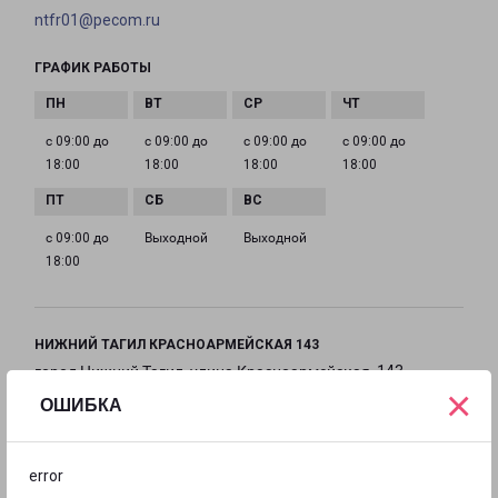
ntfr01@pecom.ru
ГРАФИК РАБОТЫ
с 09:00 до
с 09:00 до
с 09:00 до
с 09:00 до
18:00
18:00
18:00
18:00
с 09:00 до
Выходной
Выходной
18:00
НИЖНИЙ ТАГИЛ КРАСНОАРМЕЙСКАЯ 143
город Нижний Тагил, улица Красноармейская, 143
×
ОШИБКА
на карте
ТЕЛЕФОН
error
8(3435) 963-838