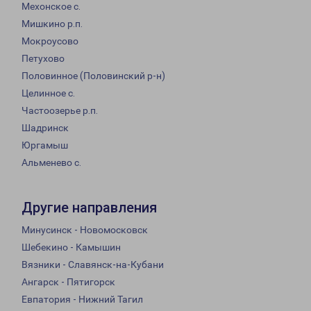
Мехонское с.
Мишкино р.п.
Мокроусово
Петухово
Половинное (Половинский р-н)
Целинное с.
Частоозерье р.п.
Шадринск
Юргамыш
Альменево с.
Другие направления
Минусинск - Новомосковск
Шебекино - Камышин
Вязники - Славянск-на-Кубани
Ангарск - Пятигорск
Евпатория - Нижний Тагил