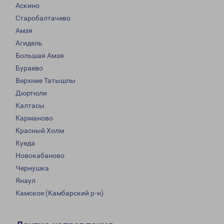
Аскино
Старобалтачево
Амзя
Агидель
Большая Амзя
Бураево
Верхние Татышлы
Дюртюли
Калтасы
Карманово
Красный Холм
Куеда
Новокабаново
Чернушка
Янаул
Камское (Камбарский р-н)