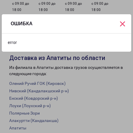
с 09:00 до
с 09:00 до
с 09:00 до
с 09:00 до
18:00
18:00
18:00
18:00
×
ОШИБКА
с 09:00 до
с 10:00 до
Выходной
18:00
16:00
error
Доставка из Апатиты по области
Из филиала в Апатиты доставка грузов осуществляется в
следующие города:
Олений Ручей ГОК (Кировск)
Нивский (Кандалакшский р-н)
Енский (Ковдорский р-н)
Лоухи (Лоухский р-н)
Полярные Зори
Алакуртти (Кандалакша)
Апатиты