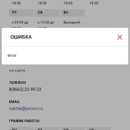
18:00
18:00
18:00
18:00
с 09:00 до
с 10:00 до
Выходной
18:00
16:00
×
ОШИБКА
НАЛЬЧИК ПРОСПЕКТ ЛЕНИНА 48
error
город Нальчик, проспект Ленина, 48
на карте
ТЕЛЕФОН
8(8662) 22-99-23
EMAIL
nalchik@pecom.ru
ГРАФИК РАБОТЫ