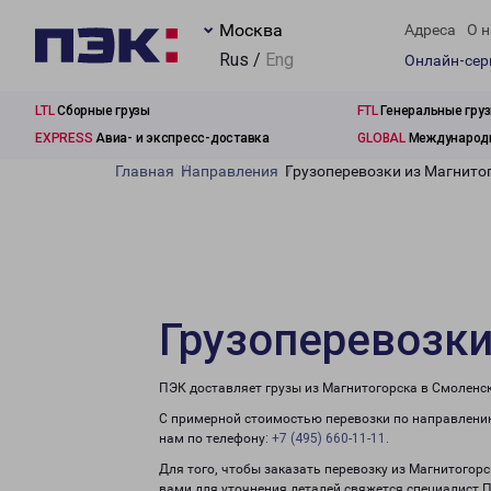
Москва
Адреса
О н
Rus /
Eng
Онлайн-се
LTL
Сборные грузы
FTL
Генеральные гру
EXPRESS
Авиа- и экспресс-доставка
GLOBAL
Международн
Главная
Направления
Грузоперевозки из Магнито
Грузоперевозки
ПЭК доставляет грузы из Магнитогорска в Смоленск
С примерной стоимостью перевозки по направлению
нам по телефону:
+7 (495) 660-11-11
.
Для того, чтобы заказать перевозку из Магнитогорс
вами для уточнения деталей свяжется специалист 