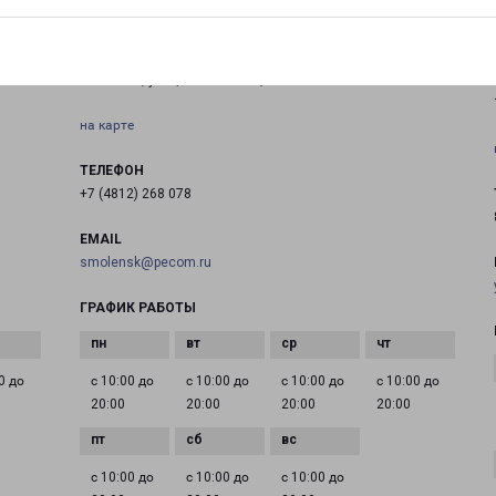
СМОЛЕНСК РЫЛЕНКОВА 18
Смоленск, улица Рыленкова, 18
на карте
ТЕЛЕФОН
+7 (4812) 268 078
EMAIL
smolensk@pecom.ru
ГРАФИК РАБОТЫ
0 до
с 10:00 до
с 10:00 до
с 10:00 до
с 10:00 до
20:00
20:00
20:00
20:00
с 10:00 до
с 10:00 до
с 10:00 до