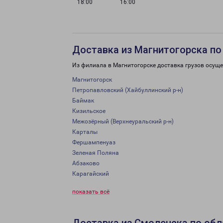
18:00
16:00
Доставка из Магнитогорска по
Из филиала в Магнитогорске доставка грузов осуще
Магнитогорск
Петропавловский (Хайбуллинский р-н)
Баймак
Кизильское
Межозёрный (Верхнеуральский р-н)
Карталы
Фершампенуаз
Зеленая Поляна
Абзаково
Карагайский
показать всё