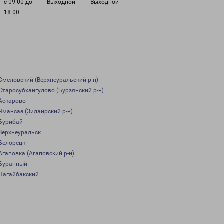
с 09:00 до
Выходной
Выходной
18:00
Смеловский (Верхнеуральский р-н)
Старосубхангулово (Бурзянский р-н)
Аскарово
Ямансаз (Зилаирский р-н)
Бурибай
Верхнеуральск
Белорецк
Агаповка (Агаповский р-н)
Буранный
Нагайбакский