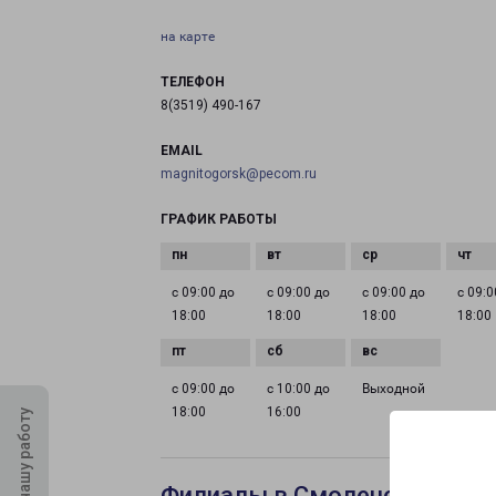
на карте
ТЕЛЕФОН
8(3519) 490-167
EMAIL
magnitogorsk@pecom.ru
ГРАФИК РАБОТЫ
с 09:00 до
с 09:00 до
с 09:00 до
с 09:0
18:00
18:00
18:00
18:00
с 09:00 до
с 10:00 до
Выходной
18:00
16:00
Оцените нашу работу
Филиалы в Смоленске