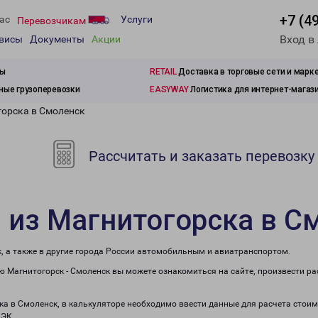
+7 (4
ас
Услуги
Перевозчикам
Вход в
рвисы
Документы
Акции
зы
RETAIL
Доставка в торговые сети и марк
ые грузоперевозки
EASYWAY
Логистика для интернет-магаз
горска в Смоленск
Рассчитать и заказать перевозку
 из Магнитогорска в С
, а также в другие города России автомобильным и авиатранспортом.
 Магнитогорск - Смоленск вы можете ознакомиться на сайте, произвести р
ка в Смоленск, в калькуляторе необходимо ввести данные для расчета стоим
ПЭК.