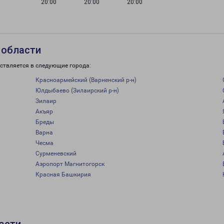
20:00
20:00
20:00
 области
ствляется в следующие города:
Красноармейский (Варненский р-н)
Юлдыбаево (Зилаирский р-н)
Зилаир
Акъяр
Бреды
Варна
Чесма
Сурменевский
Аэропорт Магнитогорск
Красная Башкирия