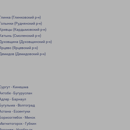
Глинка (Глинковский р-н)
Голынки (Руднянский р-н)
Кривцы (Кардымовский р-н)
Катынь (Смоленский р-н)
Духовщина (Духовщинский р-н)
Ярцево (Ярцевский р-н)
Демидов (Демидовский р-н)
Сургут - Кинешма
Актобе - Бугуруслан
Адлер - Барнаул
Бугульма - Волгоград
Астана - Ессентуки
Борисоглебск - Минск
Магнитогорск - Губкин
Воронеж - Ноябрьск