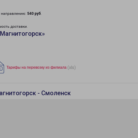
у направлению:
540 руб
.
мость доставки.
«Магнитогорск»
(xls)
Тарифы на перевозку из филиала
агнитогорск - Смоленск