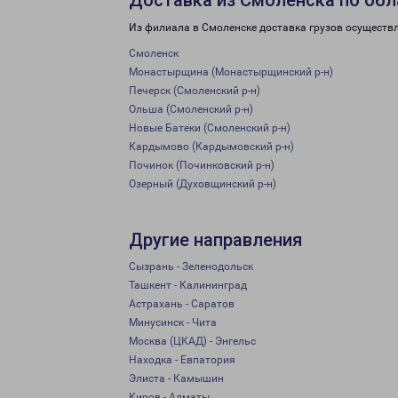
Доставка из Смоленска по обл
Из филиала в Смоленске доставка грузов осуществ
Смоленск
Монастырщина (Монастырщинский р-н)
Печерск (Смоленский р-н)
Ольша (Смоленский р-н)
Новые Батеки (Смоленский р-н)
Кардымово (Кардымовский р-н)
Починок (Починковский р-н)
Озерный (Духовщинский р-н)
Другие направления
Сызрань - Зеленодольск
Ташкент - Калининград
Астрахань - Саратов
Минусинск - Чита
Москва (ЦКАД) - Энгельс
Находка - Евпатория
Элиста - Камышин
Киров - Алматы