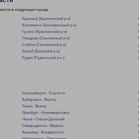
асти
ляется в следующие города:
Красный (Краснинский р-н)
Хиславичи (Хиславичский р-н)
Гусино (Краснинский р-н)
Гнездово (Смоленский р-н)
Стабна (Смоленский р-н)
Белый (Бельский р-н)
Рудня (Руднянский р-н.)
Новосибирск - Тольятти
Хабаровск - Якутск
Томск - Выкса
Оренбург - Нижневартовск
Чехов - Спасск-Дальний
Северодвинск - Майкоп
Армавир - Владивосток
Нефтекамск - Дзержинск