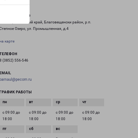
СТЕПНОЕ ОЗЕРО
658655, Алтайский край, Благовещенски район, р.п.
Степное Озеро, ул. Промышленная, д.4
на карте
ТЕЛЕФОН
8 (3852) 556-546
EMAIL
barnaul@pecom.ru
ГРАФИК РАБОТЫ
с 09:00 до
с 09:00 до
с 09:00 до
с 09:00 до
18:00
18:00
18:00
18:00