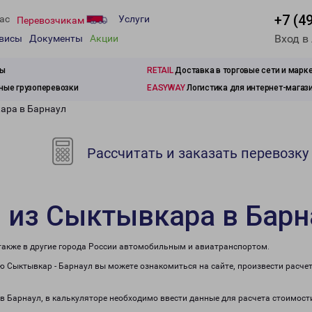
+7 (4
ас
Услуги
Перевозчикам
Вход в
рвисы
Документы
Акции
зы
RETAIL
Доставка в торговые сети и марк
ые грузоперевозки
EASYWAY
Логистика для интернет-магаз
ара в Барнаул
Рассчитать и заказать перевозку
 из Сыктывкара в Барн
 также в другие города России автомобильным и авиатранспортом.
 Сыктывкар - Барнаул вы можете ознакомиться на сайте, произвести расче
 в Барнаул, в калькуляторе необходимо ввести данные для расчета стоимост