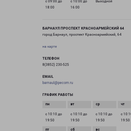
с 09:00 до
с 10:00 до
Выходной
18:00
16:00
БАРНАУЛ ПРОСПЕКТ КРАСНОАРМЕЙСКИЙ 64
город Барнаул, проспект Красноармейский, 64
на карте
ТЕЛЕФОН
8(3852) 230-525
EMAIL
barnaul@pecom.ru
ГРАФИК РАБОТЫ
с 10:10 до
с 10:10 до
с 10:10 до
с 10:1
19:50
19:50
19:50
19:50