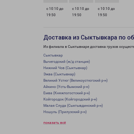
с 10:10 до
с 10:10 до
с 10:10 до
19:50
19:50
19:50
Доставка из Сыктывкара по о
Из филиала в Сыктывкаре доставка грузов осущест
Сыктывкар
Вычегодский (ж/д станция)
Нижний Чов (Сыктывкар)
Эжва (Сыктывкар)
Великий Устюг (Великоустюгский р-н)
Айкино (Усть-Вымский р-н)
Емва (Княжпогостский р-н)
Койгородок (Койгородский р-н)
Малая Слуда (Сыктывдинский р-н)
Ношуль (Прилузский р-н)
показать всё