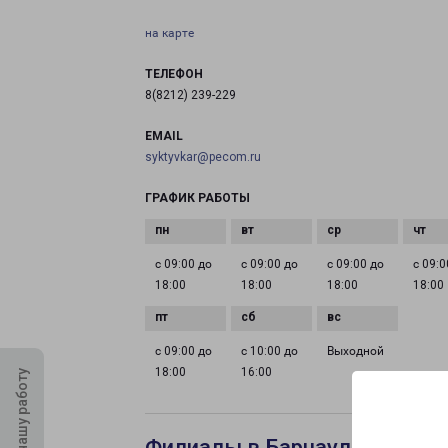
на карте
ТЕЛЕФОН
8(8212) 239-229
EMAIL
syktyvkar@pecom.ru
ГРАФИК РАБОТЫ
с 09:00 до
с 09:00 до
с 09:00 до
с 09:0
18:00
18:00
18:00
18:00
с 09:00 до
с 10:00 до
Выходной
18:00
16:00
Оцените нашу работу
Филиалы в Барнауле