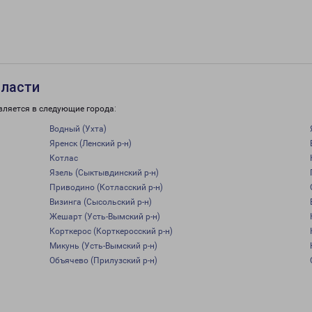
бласти
вляется в следующие города:
Водный (Ухта)
Яренск (Ленский р-н)
Котлас
Язель (Сыктывдинский р-н)
Приводино (Котласский р-н)
Визинга (Сысольский р-н)
Жешарт (Усть-Вымский р-н)
Корткерос (Корткеросский р-н)
Микунь (Усть-Вымский р-н)
Объячево (Прилузский р-н)