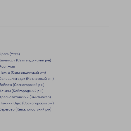
Ярега (Ухта)
Выльгорт (Сыктывдинский р-н)
Коряжма
Пажга (Сыктывдинский р-н)
Сольвычегодск (Котласский р-н)
Войвож (Сосногорский р-н)
Кажим (Койгородский р-н)
Краснозатонский (Сыктывкар)
Нижний Одес (Сосногорский р-н)
Серегово (Княжпогостский р-н)