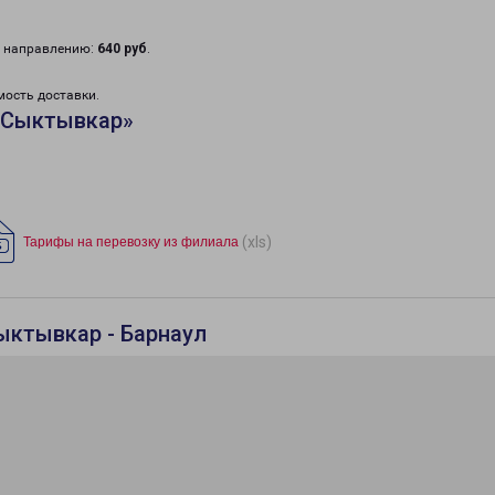
у направлению:
640 руб
.
мость доставки.
«Сыктывкар»
(xls)
Тарифы на перевозку из филиала
ыктывкар - Барнаул