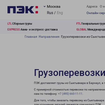
Москва
Адреса
О н
Rus /
Eng
Онлайн-се
LTL
Сборные грузы
FTL
Генеральные гру
EXPRESS
Авиа- и экспресс-доставка
GLOBAL
Международн
Главная
Направления
Грузоперевозки из Сыктывк
Грузоперевозки
ПЭК доставляет грузы из Сыктывкара в Барнаул, а
С примерной стоимостью перевозки по направлению
нам по телефону:
+7 (495) 660-11-11
.
Для того, чтобы заказать перевозку из Сыктывкара
для уточнения деталей свяжется специалист ПЭК.