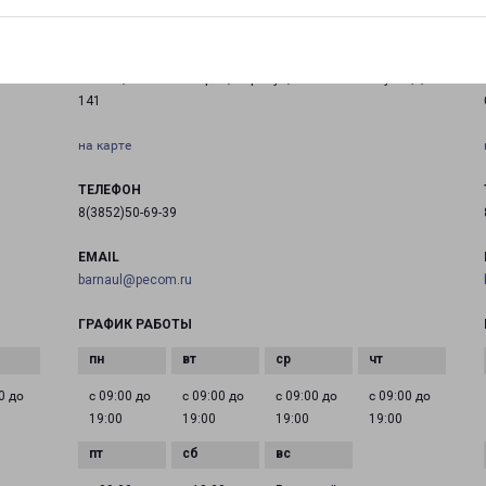
БАРНАУЛ ВЛАСИХИНСКАЯ
Россия, Алтайский край, Барнаул, Власихинская улица,
141
на карте
ТЕЛЕФОН
8(3852)50-69-39
EMAIL
barnaul@pecom.ru
ГРАФИК РАБОТЫ
0 до
с 09:00 до
с 09:00 до
с 09:00 до
с 09:00 до
19:00
19:00
19:00
19:00