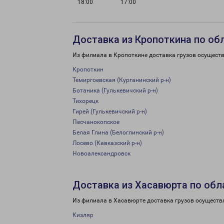
18:00
17:00
Доставка из Кропоткина по об
Из филиала в Кропоткине доставка грузов осуществ
Кропоткин
Темиргоевская (Курганинский р-н)
Ботаника (Гулькевичский р-н)
Тихорецк
Гирей (Гулькевичский р-н)
Песчанокопское
Белая Глина (Белоглинский р-н)
Лосево (Кавказский р-н)
Новоалександровск
Доставка из Хасавюрта по обл
Из филиала в Хасавюрте доставка грузов осуществ
Кизляр