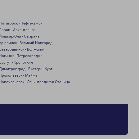
Пятигорск - Нефтекамск
Саров - Архангельск
Йошкар-Ола - Сызрань
Урюпинск - Великий Новгород
Северодвинск - Волжский
Ногинск - Петрозаводск
Сургут - Кропоткин
Димитровград - Екатеринбург
Прокопьевск - Майма
Новочеркасск - Ленинградская Станица