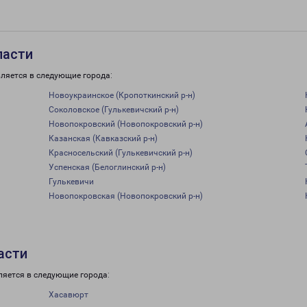
ласти
ляется в следующие города:
Новоукраинское (Кропоткинский р-н)
Соколовское (Гулькевичский р-н)
Новопокровский (Новопокровский р-н)
Казанская (Кавказский р-н)
Красносельский (Гулькевичский р-н)
Успенская (Белоглинский р-н)
Гулькевичи
Новопокровская (Новопокровский р-н)
асти
ляется в следующие города:
Хасавюрт