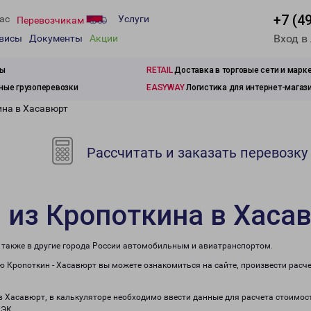
+7 (4
ас
Услуги
Перевозчикам
Вход в
рвисы
Документы
Акции
зы
RETAIL
Доставка в торговые сети и марк
ые грузоперевозки
EASYWAY
Логистика для интернет-магаз
ина в Хасавюрт
Рассчитать и заказать перевозку
 из Кропоткина в Хаса
а также в другие города России автомобильным и авиатранспортом.
 Кропоткин - Хасавюрт вы можете ознакомиться на сайте, произвести расч
 в Хасавюрт, в калькуляторе необходимо ввести данные для расчета стоимост
ПЭК.