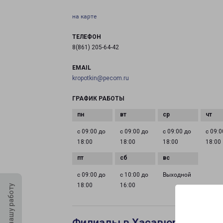
на карте
ТЕЛЕФОН
8(861) 205-64-42
EMAIL
kropotkin@pecom.ru
ГРАФИК РАБОТЫ
с 09:00 до
с 09:00 до
с 09:00 до
с 09:0
18:00
18:00
18:00
18:00
с 09:00 до
с 10:00 до
Выходной
18:00
16:00
Оцените нашу работу
Филиалы в Хасавюрте