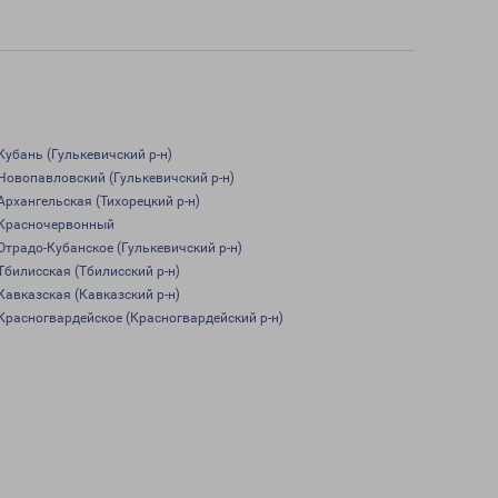
Кубань (Гулькевичский р-н)
Новопавловский (Гулькевичский р-н)
Архангельская (Тихорецкий р-н)
Красночервонный
Отрадо-Кубанское (Гулькевичский р-н)
Тбилисская (Тбилисский р-н)
Кавказская (Кавказский р-н)
Красногвардейское (Красногвардейский р-н)