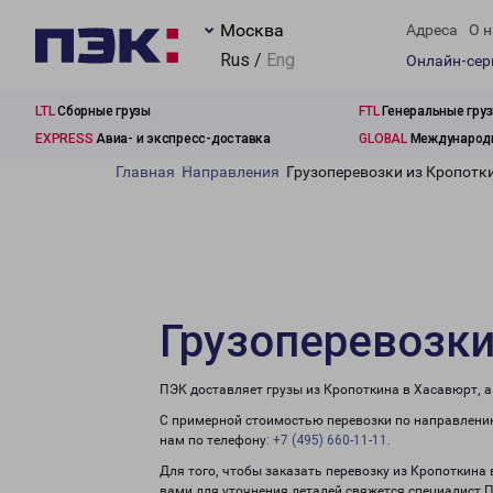
Москва
Адреса
О н
Rus /
Eng
Онлайн-се
LTL
Сборные грузы
FTL
Генеральные гру
EXPRESS
Авиа- и экспресс-доставка
GLOBAL
Международн
Главная
Направления
Грузоперевозки из Кропотк
Грузоперевозки
ПЭК доставляет грузы из Кропоткина в Хасавюрт, 
С примерной стоимостью перевозки по направлению
нам по телефону:
+7 (495) 660-11-11
.
Для того, чтобы заказать перевозку из Кропоткина
вами для уточнения деталей свяжется специалист 