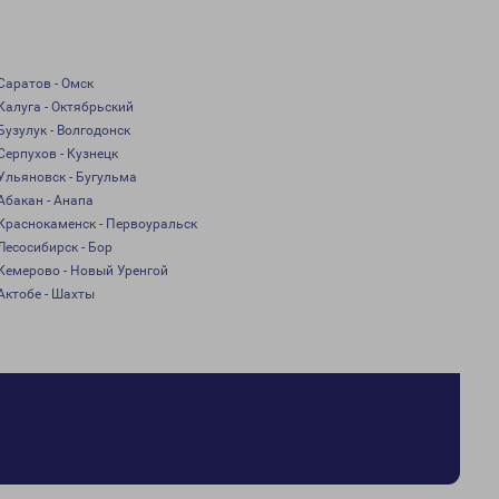
Саратов - Омск
Калуга - Октябрьский
Бузулук - Волгодонск
Серпухов - Кузнецк
Ульяновск - Бугульма
Абакан - Анапа
Краснокаменск - Первоуральск
Лесосибирск - Бор
Кемерово - Новый Уренгой
Актобе - Шахты