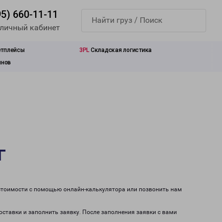
95) 660-11-11
 личный кабинет
етплейсы
3PL
Складская логистика
инов
г
 стоимости с помощью онлайн-калькулятора или позвонить нам
оставки и заполнить заявку. После заполнения заявки с вами