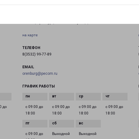
ОРЕНБУРГ ЮГ
Россия, Оренбург, Беляевская улица, 4
на карте
ТЕЛЕФОН
8(3532) 99-77-89
EMAIL
orenburg@pecom.ru
ГРАФИК РАБОТЫ
0 до
с 09:00 до
с 09:00 до
с 09:00 до
с 09:00 до
18:00
18:00
18:00
18:00
с 09:00 до
Выходной
Выходной