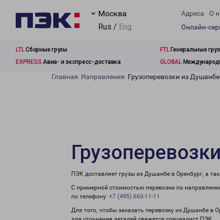
Москва
Адреса
О н
Rus /
Eng
Онлайн-се
LTL
Сборные грузы
FTL
Генеральные гру
EXPRESS
Авиа- и экспресс-доставка
GLOBAL
Международн
Главная
Направления
Грузоперевозки из Душанбе
Грузоперевозки
ПЭК доставляет грузы из Душанбе в Оренбург, а та
С примерной стоимостью перевозки по направлению
по телефону:
+7 (495) 660-11-11
.
Для того, чтобы заказать перевозку из Душанбе в 
для уточнения деталей свяжется специалист ПЭК.