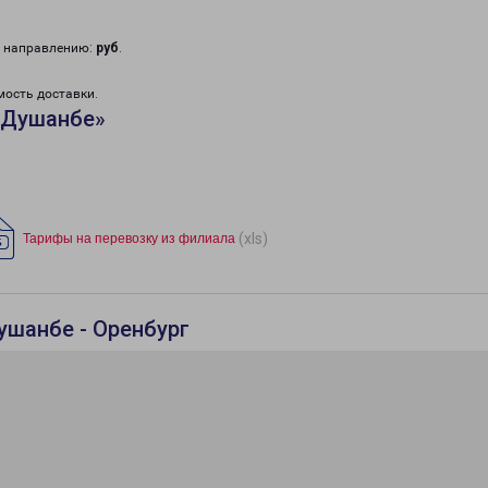
у направлению:
руб
.
мость доставки.
«Душанбе»
(xls)
Тарифы на перевозку из филиала
ушанбе - Оренбург