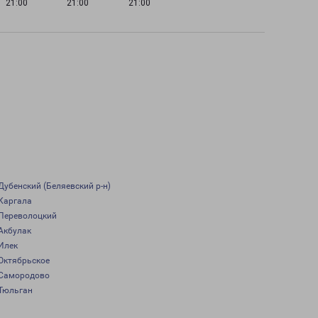
21:00
21:00
21:00
Дубенский (Беляевский р-н)
Каргала
Переволоцкий
Акбулак
Илек
Октябрьское
Самородово
Тюльган