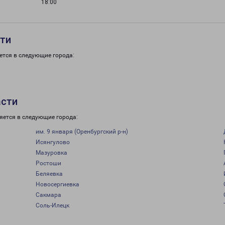
18:00
сти
ется в следующие города:
асти
яется в следующие города:
им. 9 января (Оренбургский р-н)
Исянгулово
Мазуровка
Ростоши
Беляевка
Новосергиевка
Сакмара
Соль-Илецк