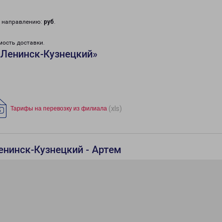
у направлению:
руб
.
мость доставки.
«Ленинск-Кузнецкий»
(xls)
Тарифы на перевозку из филиала
енинск-Кузнецкий - Артем