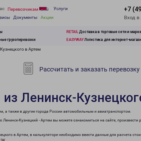
+7 (4
ас
Услуги
Перевозчикам
Вход в
рвисы
Документы
Акции
зы
RETAIL
Доставка в торговые сети и марк
ые грузоперевозки
EASYWAY
Логистика для интернет-магаз
Кузнецкого в Артем
Рассчитать и заказать перевозку
 из Ленинск-Кузнецког
ем, а также в другие города России автомобильным и авиатранспортом.
 Ленинск-Кузнецкий - Артем вы можете ознакомиться на сайте, произвести 
нецкого в Артем, в калькуляторе необходимо ввести данные для расчета сто
ПЭК.