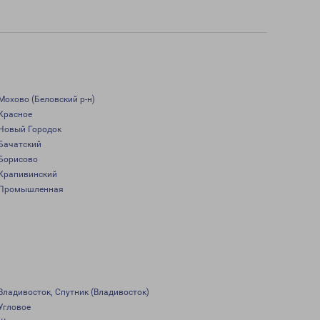
Мохово (Беловский р-н)
Красное
Новый Городок
Бачатский
Борисово
Крапивинский
Промышленная
Владивосток, Спутник (Владивосток)
Угловое