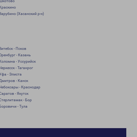
Шкотово
Краскино
Зарубино (Хасанский р-н)
Витебск - Псков
Оренбург - Казань
Коломна - Уссурийск
Черкесск - Таганрог
Уфа - Элиста
Дмитров - Канск
Чебоксары - Краснодар
Саратов - Якутск
Стерлитамак - Бор
Боровичи - Тула