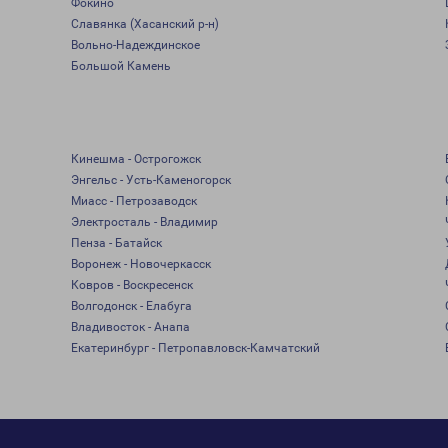
Фокино
Славянка (Хасанский р-н)
Вольно-Надеждинское
Большой Камень
Кинешма - Острогожск
Энгельс - Усть-Каменогорск
Миасс - Петрозаводск
Электросталь - Владимир
Пенза - Батайск
Воронеж - Новочеркасск
Ковров - Воскресенск
Волгодонск - Елабуга
Владивосток - Анапа
Екатеринбург - Петропавловск-Камчатский