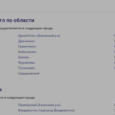
го по области
существляется в следующие города:
Дунай-Ключ (Беловский р-н)
Драченино
Грамотеино
Бабанаково
Белово
Журавлево
Полысаево
Свердловский
и
ся в следующие города:
Приморский (Хасанский р-н)
Владивосток, Садгород (Владивосток)