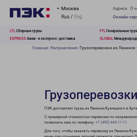
Москва
Адреса
О н
Rus /
Eng
Онлайн-се
LTL
Сборные грузы
FTL
Генеральные гру
EXPRESS
Авиа- и экспресс-доставка
GLOBAL
Международн
Главная
Направления
Грузоперевозки из Ленинск-
Грузоперевозки
ПЭК доставляет грузы из Ленинск-Кузнецкого в Арт
С примерной стоимостью перевозки по направлению
позвонить нам по телефону:
+7 (495) 660-11-11
.
Для того, чтобы заказать перевозку из Ленинск-Куз
вами для уточнения деталей свяжется специалист 