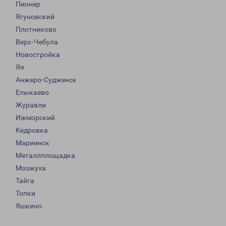
Пионер
Ягуновский
Плотниково
Верх-Чебула
Новостройка
Яя
Анжеро-Судженск
Елыкаево
Журавли
Ижморский
Кедровка
Мариинск
Металлплощадка
Мозжуха
Тайга
Топки
Яшкино