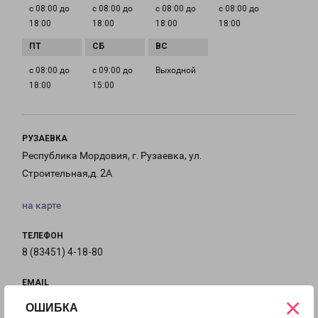
с 08:00 до
с 08:00 до
с 08:00 до
с 08:00 до
18:00
18:00
18:00
18:00
с 08:00 до
с 09:00 до
Выходной
18:00
15:00
РУЗАЕВКА
Республика Мордовия, г. Рузаевка, ул.
Строительная,д. 2А
на карте
ТЕЛЕФОН
8 (83451) 4-18-80
EMAIL
×
saransk@pecom.ru
ОШИБКА