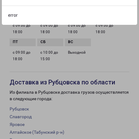
ГРАФИК РАБОТЫ
error
с 09:00 до
с 09:00 до
с 09:00 до
с 09:00 до
18:00
18:00
18:00
18:00
с 09:00 до
с 10:00 до
Выходной
18:00
15:00
Доставка из Рубцовска по области
Из филиала в Рубцовске доставка грузов осуществляется
в следующие города:
Рубцовск
Славгород
Яровое
Алтайское (Табунский р-н)