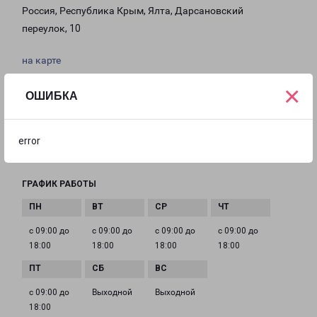
Россия, Республика Крым, Ялта, Дарсановский
переулок, 10
на карте
×
ТЕЛЕФОН
ОШИБКА
8 (3654) 773-757
EMAIL
error
yalta@pecom.ru
ГРАФИК РАБОТЫ
с 09:00 до
с 09:00 до
с 09:00 до
с 09:00 до
18:00
18:00
18:00
18:00
с 09:00 до
Выходной
Выходной
18:00