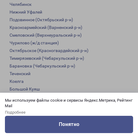
Челябинск
Нижний Уфалей
Подовинное (Октябрьский р-н)
Красноармейский (Варненский р-н)
Смеловский (Верхнеуральский р-н)
Чурилово (ж/д станция)
Октябрьское (Красногвардейский р-н)
Тимирязевский (Чебаркульский р-н)
Барановка (Чебаркульский р-н)
Теченский
Коелга
Большой Куяш
Златоуст
Мы используем файлы cookie и сервисы Яндекс.Метрика, Рейтинг
Чебаркуль
Mail
Вахрушево
Подробнее
Кизильское
Понятно
Аргаяш
Оцените нашу работу
Услуги
Сервисы
Меню
Кабинет
Контакты
Новосинеглазовский