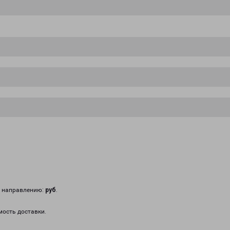
у направлению:
руб
.
мость доставки.