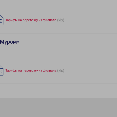
(xls)
Тарифы на перевозку из филиала
«Муром»
(xls)
Тарифы на перевозку из филиала