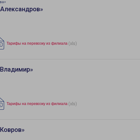
ва»
«Александров»
(xls)
Тарифы на перевозку из филиала
«Владимир»
(xls)
Тарифы на перевозку из филиала
«Ковров»