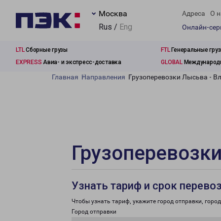
Москва
Адреса
О н
Rus /
Eng
Онлайн-се
LTL
Сборные грузы
FTL
Генеральные гру
EXPRESS
Авиа- и экспресс-доставка
GLOBAL
Международн
Главная
Направления
Грузоперевозки Лысьва - В
Грузоперевозки
Узнать тариф и срок перево
Чтобы узнать тариф, укажите город отправки, город 
Город отправки