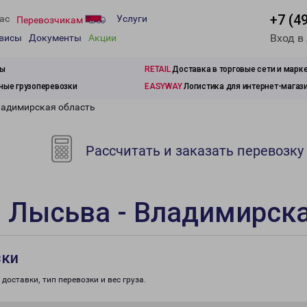
+7 (4
ас
Услуги
Перевозчикам
Вход в
рвисы
Документы
Акции
зы
RETAIL
Доставка в торговые сети и марк
ые грузоперевозки
EASYWAY
Логистика для интернет-магаз
ладимирская область
Рассчитать и заказать перевозку
 Лысьва - Владимирска
зки
доставки, тип перевозки и вес груза.