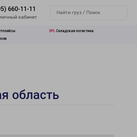
95) 660-11-11
 личный кабинет
етплейсы
3PL
Складская логистика
инов
я область