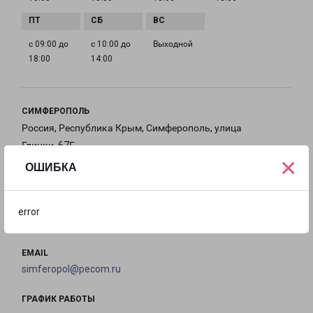
с 09:00 до
с 10:00 до
Выходной
18:00
14:00
СИМФЕРОПОЛЬ
Россия, Республика Крым, Симферополь, улица
Глинки, 67Г
×
ОШИБКА
на карте
ТЕЛЕФОН
error
+7(365)-288-86-78
EMAIL
simferopol@pecom.ru
ГРАФИК РАБОТЫ