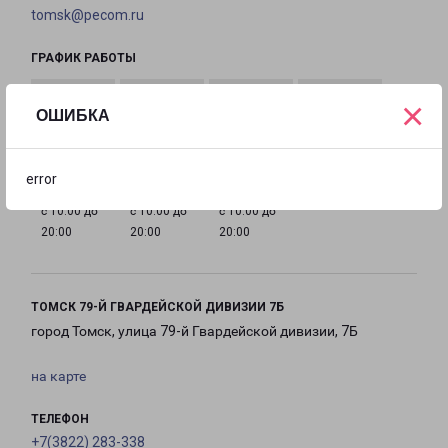
tomsk@pecom.ru
ГРАФИК РАБОТЫ
×
ОШИБКА
с 10:00 до
с 10:00 до
с 10:00 до
с 10:00 до
20:00
20:00
20:00
20:00
error
с 10:00 до
с 10:00 до
с 10:00 до
20:00
20:00
20:00
ТОМСК 79-Й ГВАРДЕЙСКОЙ ДИВИЗИИ 7Б
город Томск, улица 79-й Гвардейской дивизии, 7Б
на карте
ТЕЛЕФОН
+7(3822) 283-338