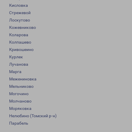
Кисловка
Стрежевой
Лоскутово
Кожевниково
Коларова
Колпашево
Кривошеино
Курлек
Лучанова
Марга
Межениновка
Мельниково
Могочино
Молчаново
Моряковка
Нелюбино (Томский р-н)
Парабель