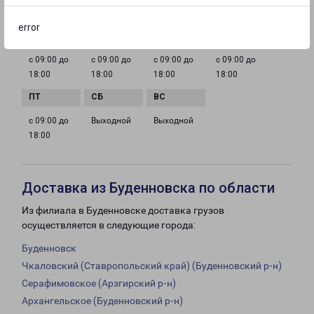
ГРАФИК РАБОТЫ
error
с 09:00 до
с 09:00 до
с 09:00 до
с 09:00 до
18:00
18:00
18:00
18:00
с 09:00 до
Выходной
Выходной
18:00
Доставка из Буденновска по области
Из филиала в Буденновске доставка грузов
осуществляется в следующие города:
Буденновск
Чкаловский (Ставропольский край) (Буденновский р-н)
Серафимовское (Арзгирский р-н)
Архангельское (Буденновский р-н)