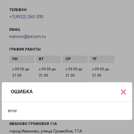
ТЕЛЕФОН
+7(4932) 260-330
EMAIL
ivanovo@pecom.ru
ГРАФИК РАБОТЫ
с 09:00 до
с 09:00 до
с 09:00 до
с 09:00 до
21:00
21:00
21:00
21:00
×
ОШИБКА
с 09:00 до
с 09:00 до
с 09:00 до
21:00
21:00
21:00
error
ИВАНОВО ГРОМОБОЯ 11А
город Иваново, улица Громобоя, 11А