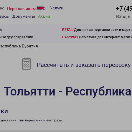
+7 (4
ас
Услуги
Перевозчикам
Вход в
рвисы
Документы
Акции
зы
RETAIL
Доставка в торговые сети и марк
ые грузоперевозки
EASYWAY
Логистика для интернет-магаз
Республика Бурятия
Рассчитать и заказать перевозку
 Тольятти - Республика
зки
доставки, тип перевозки и вес груза.