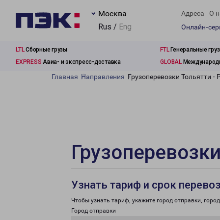
Москва
Адреса
О н
Rus /
Eng
Онлайн-се
LTL
Сборные грузы
FTL
Генеральные гру
EXPRESS
Авиа- и экспресс-доставка
GLOBAL
Международн
Главная
Направления
Грузоперевозки Тольятти - 
Грузоперевозки
Узнать тариф и срок перево
Чтобы узнать тариф, укажите город отправки, город 
Город отправки