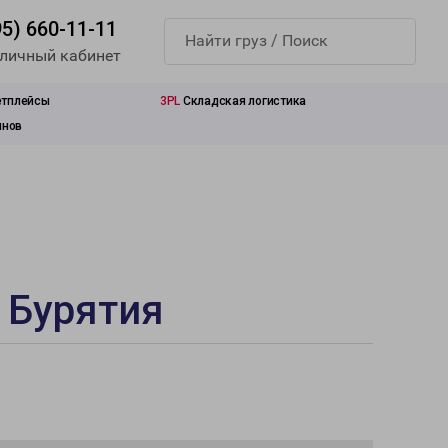
95) 660-11-11
 личный кабинет
етплейсы
3PL
Складская логистика
инов
 Бурятия