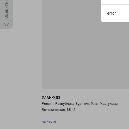
error
УЛАН-УДЭ
Россия, Республика Бурятия, Улан-Удэ, улица
Ботаническая, 38 к2
на карте