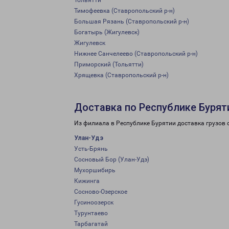
Тольятти
Тимофеевка (Ставропольский р-н)
Большая Рязань (Ставропольский р-н)
Богатырь (Жигулевск)
Жигулевск
Нижнее Санчелеево (Ставропольский р-н)
Приморский (Тольятти)
Хрящевка (Ставропольский р-н)
Доставка по Республике Бурят
Из филиала в Республике Бурятии доставка грузов 
Улан-Удэ
Усть-Брянь
Сосновый Бор (Улан-Удэ)
Мухоршибирь
Кижинга
Сосново-Озерское
Гусиноозерск
Турунтаево
Тарбагатай