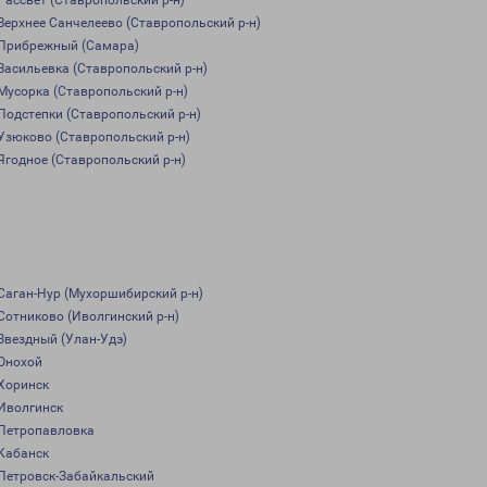
Рассвет (Ставропольский р-н)
Верхнее Санчелеево (Ставропольский р-н)
Прибрежный (Самара)
Васильевка (Ставропольский р-н)
Мусорка (Ставропольский р-н)
Подстепки (Ставропольский р-н)
Узюково (Ставропольский р-н)
Ягодное (Ставропольский р-н)
Саган-Нур (Мухоршибирский р-н)
Сотниково (Иволгинский р-н)
Звездный (Улан-Удэ)
Онохой
Хоринск
Иволгинск
Петропавловка
Кабанск
Петровск-Забайкальский