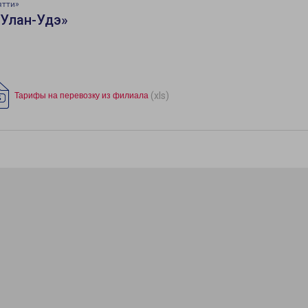
ятти»
«Улан-Удэ»
(xls)
Тарифы на перевозку из филиала