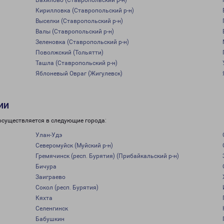
Бахилово (Ставропольский р-н)
Кирилловка (Ставропольский р-н)
Выселки (Ставропольский р-н)
Валы (Ставропольский р-н)
Зеленовка (Ставропольский р-н)
Поволжский (Тольятти)
Ташла (Ставропольский р-н)
Яблоневый Овраг (Жигулевск)
ии
осуществляется в следующие города:
Улан-Удэ
Северомуйск (Муйский р-н)
Гремячинск (респ. Бурятия) (Прибайкальский р-н)
Бичура
Заиграево
Сокол (респ. Бурятия)
Кяхта
Селенгинск
Бабушкин