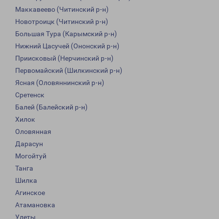
Маккавеево (Читинский р-н)
Новотроицк (Читинский р-н)
Большая Тура (Карымский р-н)
Нижний Цасучей (Ононский р-н)
Приисковый (Нерчинский р-н)
Первомайский (Шилкинский р-н)
Ясная (Оловяннинский р-н)
Сретенск
Балей (Балейский р-н)
Хилок
Оловянная
Дарасун
Могойтуй
Танга
Шилка
Агинское
Атамановка
Улеты